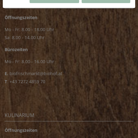
FRISCHMARKT
Öffnungszeiten
Mo - Fr: 8.00 - 18.00 Uhr
Sa: 8.00 - 14.00 Uhr
Bürozeiten
Mo - Fr: 8.00 - 16.00 Uhr
E.
biofrischmarkt@biohof.at
T
.
+43 7272 4859 70
KULINARIUM
Öffnungszeiten