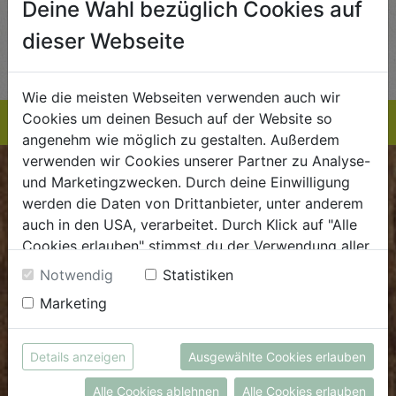
Deine Wahl bezüglich Cookies auf
AUF DIE
AUF DIE
dieser Webseite
TE
EINKAUFSLISTE
EINKAUFSLISTE
E
Wie die meisten Webseiten verwenden auch wir
Cookies um deinen Besuch auf der Website so
angenehm wie möglich zu gestalten. Außerdem
verwenden wir Cookies unserer Partner zu Analyse-
und Marketingzwecken. Durch deine Einwilligung
BIOKISTE
werden die Daten von Drittanbieter, unter anderem
auch in den USA, verarbeitet. Durch Klick auf "Alle
Kundenservice
Cookies erlauben" stimmst du der Verwendung aller
Mo - Do: 8.00 - 16.00 Uhr
Cookies zu. Unter "Details anzeigen" findest du alle
Notwendig
Statistiken
Fr: 8.00 - 15.00 Uhr
Infos zu den unterschiedlichen Cookies, du kannst
Marketing
auch entscheiden, welche Cookies du erlauben
E
.
dieBiokiste@biohof.at
möchtest.
T
.
+43 7272 2597
Weitere Informationen findest du in unserer
Details anzeigen
Ausgewählte Cookies erlauben
Datenschutzerklärung
bzw. im
Impressum
Alle Cookies ablehnen
Alle Cookies erlauben