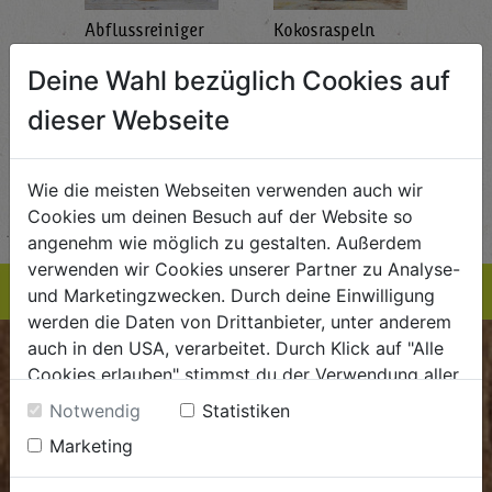
Abflussreiniger
Kokosraspeln
Krä
g
1L
250g
all'
Deine Wahl bezüglich Cookies auf
AlmaWin
Rapunzel Naturkost
Sonn
5,89
€ 5,99
€ 3,99
dieser Webseite
 / STK
€ 5,99 / STK
€ 3,99 / STK
AUF DIE
AUF DIE
Wie die meisten Webseiten verwenden auch wir
TE
EINKAUFSLISTE
EINKAUFSLISTE
E
Cookies um deinen Besuch auf der Website so
angenehm wie möglich zu gestalten. Außerdem
verwenden wir Cookies unserer Partner zu Analyse-
und Marketingzwecken. Durch deine Einwilligung
werden die Daten von Drittanbieter, unter anderem
auch in den USA, verarbeitet. Durch Klick auf "Alle
BIOKISTE
Cookies erlauben" stimmst du der Verwendung aller
Cookies zu. Unter "Details anzeigen" findest du alle
Notwendig
Statistiken
Kundenservice
Infos zu den unterschiedlichen Cookies, du kannst
Marketing
auch entscheiden, welche Cookies du erlauben
Mo - Do: 8.00 - 16.00 Uhr
möchtest.
Fr: 8.00 - 15.00 Uhr