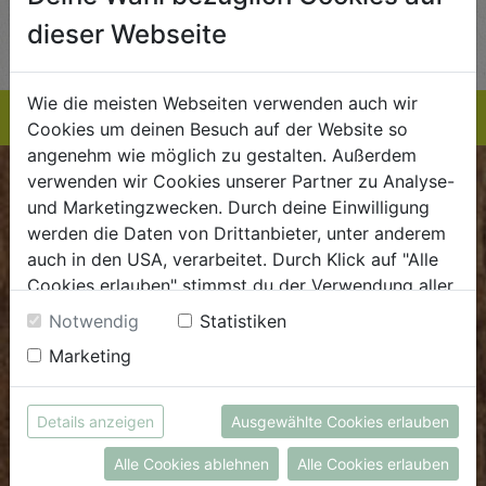
AUF DIE
AUF DIE
dieser Webseite
TE
EINKAUFSLISTE
EINKAUFSLISTE
E
Wie die meisten Webseiten verwenden auch wir
Cookies um deinen Besuch auf der Website so
angenehm wie möglich zu gestalten. Außerdem
verwenden wir Cookies unserer Partner zu Analyse-
BIOKISTE
und Marketingzwecken. Durch deine Einwilligung
werden die Daten von Drittanbieter, unter anderem
Kundenservice
auch in den USA, verarbeitet. Durch Klick auf "Alle
Cookies erlauben" stimmst du der Verwendung aller
Mo - Do: 8.00 - 16.00 Uhr
Cookies zu. Unter "Details anzeigen" findest du alle
Fr: 8.00 - 15.00 Uhr
Notwendig
Statistiken
Infos zu den unterschiedlichen Cookies, du kannst
Marketing
E
.
dieBiokiste@biohof.at
auch entscheiden, welche Cookies du erlauben
T
.
+43 7272 2597
möchtest.
Weitere Informationen findest du in unserer
Details anzeigen
Ausgewählte Cookies erlauben
Datenschutzerklärung
bzw. im
Impressum
FRISCHMARKT
Alle Cookies ablehnen
Alle Cookies erlauben