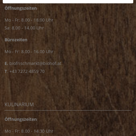
Öffnungszeiten
Mo - Fr: 8.00 - 18.00 Uhr
Sa: 8.00 - 14.00 Uhr
Bürozeiten
Mo - Fr: 8.00 - 16.00 Uhr
E.
biofrischmarkt@biohof.at
T
.
+43 7272 4859 70
KULINARIUM
Öffnungszeiten
Mo - Fr: 8.00 - 14.30 Uhr