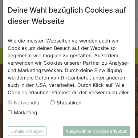
5,89
€ 5,99
€ 3,99
Deine Wahl bezüglich Cookies auf
 / STK
€ 5,99 / STK
€ 3,99 / STK
dieser Webseite
AUF DIE
AUF DIE
TE
EINKAUFSLISTE
EINKAUFSLISTE
E
Wie die meisten Webseiten verwenden auch wir
Cookies um deinen Besuch auf der Website so
angenehm wie möglich zu gestalten. Außerdem
verwenden wir Cookies unserer Partner zu Analyse-
und Marketingzwecken. Durch deine Einwilligung
BIOKISTE
werden die Daten von Drittanbieter, unter anderem
auch in den USA, verarbeitet. Durch Klick auf "Alle
Kundenservice
Cookies erlauben" stimmst du der Verwendung aller
Cookies zu. Unter "Details anzeigen" findest du alle
Notwendig
Statistiken
Mo - Do: 8.00 - 16.00 Uhr
Infos zu den unterschiedlichen Cookies, du kannst
Fr: 8.00 - 15.00 Uhr
Marketing
auch entscheiden, welche Cookies du erlauben
möchtest.
E
.
dieBiokiste@biohof.at
Weitere Informationen findest du in unserer
Details anzeigen
Ausgewählte Cookies erlauben
T
.
+43 7272 2597
Datenschutzerklärung
bzw. im
Impressum