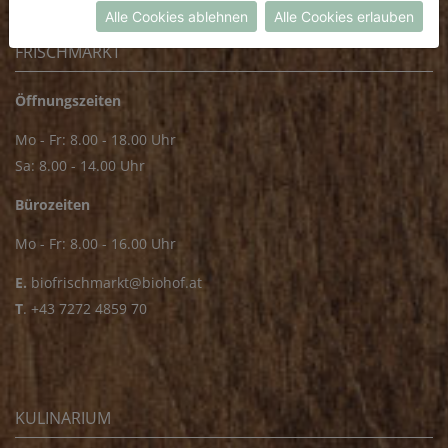
Alle Cookies ablehnen
Alle Cookies erlauben
FRISCHMARKT
Öffnungszeiten
Mo - Fr: 8.00 - 18.00 Uhr
Sa: 8.00 - 14.00 Uhr
Bürozeiten
Mo - Fr: 8.00 - 16.00 Uhr
E.
biofrischmarkt@biohof.at
T
.
+43 7272 4859 70
KULINARIUM