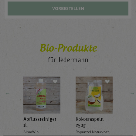
VORBESTELLEN
Bio-Produkte
für Jedermann
←
→
Abflussreiniger
Kokosraspeln
Krä
g
1L
250g
all'
AlmaWin
Rapunzel Naturkost
Sonn