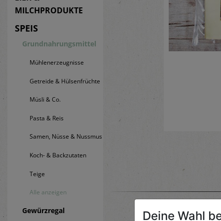
MILCHPRODUKTE
SPEIS
Grundnahrungsmittel
Mühlenerzeugnisse
Getreide & Hülsenfrüchte
Müsli & Co.
Pasta & Reis
Samen, Nüsse & Nussmus
Koch- & Backzutaten
Teige
Alle anzeigen
Gewürzregal
Deine Wahl be