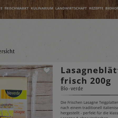
TE
FRISCHMARKT
KULINARIUM
LANDWIRTSCHAFT
REZEPTE
BIOHO
rsicht
Lasagneblät
frisch 200g
Bio-verde
Die Frischen Lasagne Teigplatt
nach einem traditionell italieni
hergestellt - perfekt für die klas