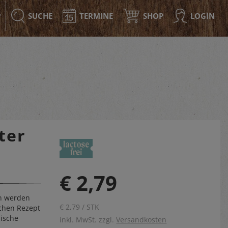
SUCHE
TERMINE
SHOP
LOGIN
F
ter
€ 2,79
en werden
€ 2,79 / STK
schen Rezept
sische
inkl. MwSt. zzgl.
Versandkosten