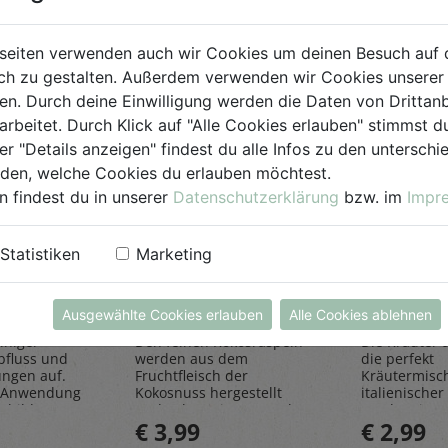
seiten verwenden auch wir Cookies um deinen Besuch auf 
h zu gestalten. Außerdem verwenden wir Cookies unserer 
. Durch deine Einwilligung werden die Daten von Drittanb
arbeitet. Durch Klick auf "Alle Cookies erlauben" stimmst
er "Details anzeigen" findest du alle Infos zu den untersch
iden, welche Cookies du erlauben möchtest.
n findest du in unserer
Datenschutzerklärung
bzw. im
Impr
einiger
Kokosraspeln
Kräuter
Statistiken
Marketing
250g
all'Itali
Rapunzel Naturkost
Sonnentor
Ausgewählte Cookies erlauben
Alle Cookies ablehnen
iniger
Den feinen Kokosraspeln
Die Kräuter al
bfluss und
werden aus dem
die perfekt
ungen auf.
Fruchtfleisch der
Kräutermisc
 Anwendung
Kokosnuss hergestellt
italienischer 
sbildung
und geben einen Hauch
rundet Pizze
€ 3,99
€ 2,99
Exotik in köstliche Kuchen
und Pastager
& Kekse