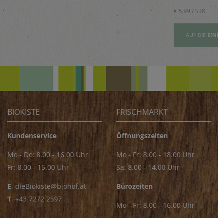
Saucen
€ 5,89 / STK
€ 5,99 / STK
AUFSLISTE
AUF DIE
EINKAUFSLISTE
AUF DIE
EIN
BIOKISTE
FRISCHMARKT
Kundenservice
Öffnungszeiten
Mo - Do: 8.00 - 16.00 Uhr
Mo - Fr: 8.00 - 18.00 Uhr
Fr: 8.00 - 15.00 Uhr
Sa: 8.00 - 14.00 Uhr
E
.
dieBiokiste@biohof.at
Bürozeiten
T
.
+43 7272 2597
Mo - Fr: 8.00 - 16.00 Uhr