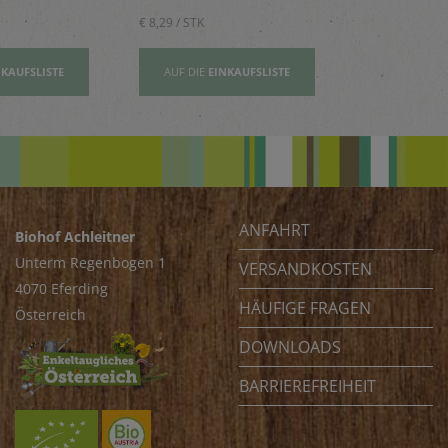
€ 8,29 / STK
€ 2,80 / STK
NKAUFSLISTE
AUF DIE
EINKAUFSLISTE
AUF DIE
EI
ANFAHRT
Biohof Achleitner
Unterm Regenbogen 1
VERSANDKOSTEN
4070 Eferding
HÄUFIGE FRAGEN
Österreich
DOWNLOADS
BARRIEREFREIHEIT