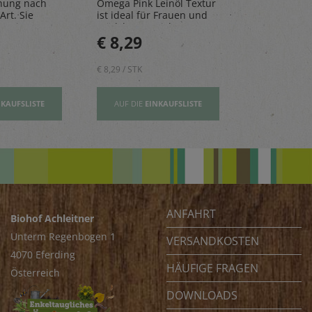
hung nach
Omega Pink Leinöl Textur
Mandarinen
Art. Sie
ist ideal für Frauen und
natürlichen 
n, Risottos
Mädchen – reich an
perfekt für 
€ 8,29
€ 2,80
ichte ab.
Vitamin E und wertovllen
Tage.
Omega-3-Fettsäuren
€ 8,29 / STK
€ 2,80 / STK
NKAUFSLISTE
AUF DIE
EINKAUFSLISTE
AUF DIE
EI
ANFAHRT
Biohof Achleitner
Unterm Regenbogen 1
VERSANDKOSTEN
4070 Eferding
HÄUFIGE FRAGEN
Österreich
DOWNLOADS