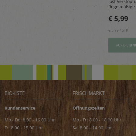
as Sparen
Steinpilze getrocknet,
löst Verstopf
paß.
gesammelt in den
Regelmäßige
Wäldern des malerischen
beugt Geruch
Golija-Gebirges - perfekt
€ 5,89
€ 5,99
vor.
zum Verfeinern von z.B.
Saucen
€ 5,89 / STK
€ 5,99 / STK
AUFSLISTE
AUF DIE
EINKAUFSLISTE
AUF DIE
EIN
BIOKISTE
FRISCHMARKT
Kundenservice
Öffnungszeiten
Mo - Do: 8.00 - 16.00 Uhr
Mo - Fr: 8.00 - 18.00 Uhr
Fr: 8.00 - 15.00 Uhr
Sa: 8.00 - 14.00 Uhr