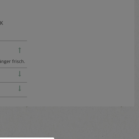
TK
nger frisch.