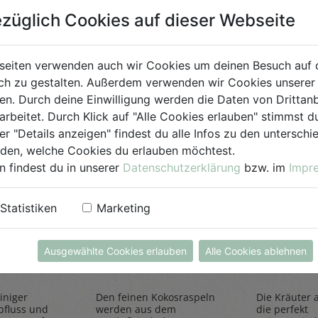
Bio-Produkt
züglich Cookies auf dieser Webseite
für Jedermann
seiten verwenden auch wir Cookies um deinen Besuch auf 
h zu gestalten. Außerdem verwenden wir Cookies unserer 
. Durch deine Einwilligung werden die Daten von Drittanb
arbeitet. Durch Klick auf "Alle Cookies erlauben" stimmst
er "Details anzeigen" findest du alle Infos zu den untersch
iden, welche Cookies du erlauben möchtest.
n findest du in unserer
Datenschutzerklärung
bzw. im
Impr
Statistiken
Marketing
einiger
Kokosraspeln
Kräuter
250g
all'Itali
Ausgewählte Cookies erlauben
Alle Cookies ablehnen
Rapunzel Naturkost
Sonnentor
iniger
Den feinen Kokosraspeln
Die Kräuter al
bfluss und
werden aus dem
die perfekt