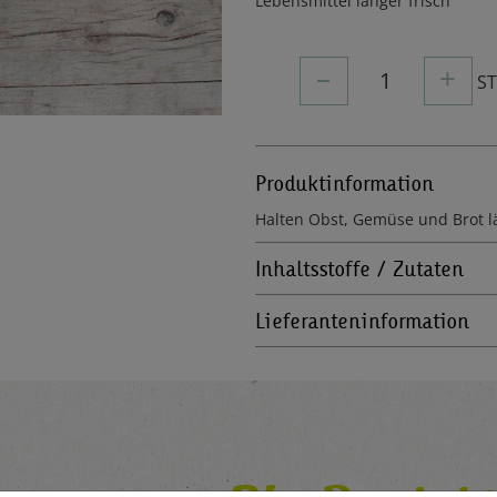
Lebensmittel länger frisch
–
+
1
S
Produktinformation
Halten Obst, Gemüse und Brot lä
Inhaltsstoffe / Zutaten
Lieferanteninformation