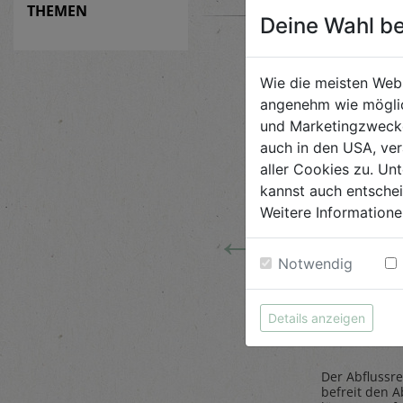
THEMEN
Deine Wahl be
Wie die meisten Web
angenehm wie möglic
und Marketingzwecken
auch in den USA, ver
aller Cookies zu. Unt
kannst auch entsche
Weitere Informatione
←
Notwendig
 Tiere
Steinpilze
Abflussr
getrocknet 20g
1L
Details anzeigen
Belt`s Bio
AlmaWin
Der Abflussre
ose
Herrlich würzig sind die
befreit den A