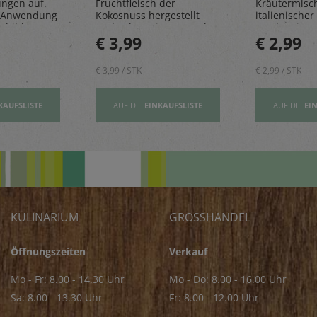
ungen auf.
Fruchtfleisch der
Kräutermisc
 Anwendung
Kokosnuss hergestellt
italienischer 
sbildung
und geben einen Hauch
rundet Pizze
€ 3,99
€ 2,99
Exotik in köstliche Kuchen
und Pastager
& Kekse
€ 3,99 / STK
€ 2,99 / STK
KAUFSLISTE
AUF DIE
EINKAUFSLISTE
AUF DIE
EI
KULINARIUM
GROSSHANDEL
Öffnungszeiten
Verkauf
Mo - Fr: 8.00 - 14.30 Uhr
Mo - Do: 8.00 - 16.00 Uhr
Sa: 8.00 - 13.30 Uhr
Fr: 8.00 - 12.00 Uhr