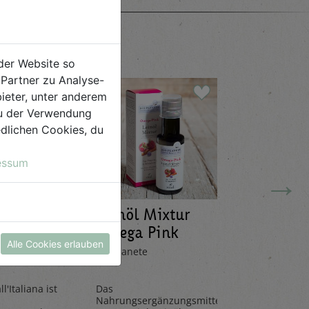
e
der Website so
Partner zu Analyse-
ieter, unter anderem
 du der Verwendung
iedlichen Cookies, du
essum
→
Leinöl Mixtur
Limona
ana 20g
Omega Pink
Mandar
Alle Cookies erlauben
100ml
330ml
Bio Planete
Pedacola
l'Italiana ist
Das
Die Limona
Nahrungsergänzungsmittel
aus frische