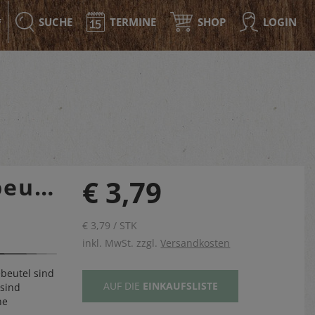
SUCHE
TERMINE
SHOP
LOGIN
F
beutel
€ 3,79
€ 3,79 / STK
inkl. MwSt. zzgl.
Versandkosten
beutel sind
AUF DIE
EINKAUFSLISTE
 sind
ne