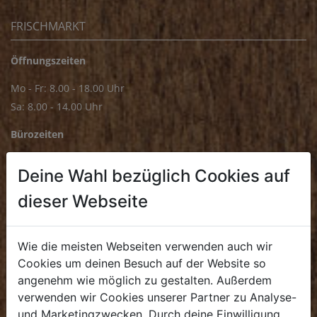
FRISCHMARKT
Öffnungszeiten
Mo - Fr: 8.00 - 18.00 Uhr
Sa: 8.00 - 14.00 Uhr
Bürozeiten
Mo - Fr: 8.00 - 16.00 Uhr
Deine Wahl bezüglich Cookies auf
E.
biofrischmarkt@biohof.at
dieser Webseite
T
.
+43 7272 4859 70
Wie die meisten Webseiten verwenden auch wir
Cookies um deinen Besuch auf der Website so
angenehm wie möglich zu gestalten. Außerdem
KULINARIUM
verwenden wir Cookies unserer Partner zu Analyse-
und Marketingzwecken. Durch deine Einwilligung