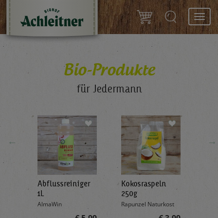
Toggl
navig
Bio-Produkte
für Jedermann
←
→
Abflussreiniger
Kokosraspeln
Krä
g
1L
250g
all'
AlmaWin
Rapunzel Naturkost
Sonn