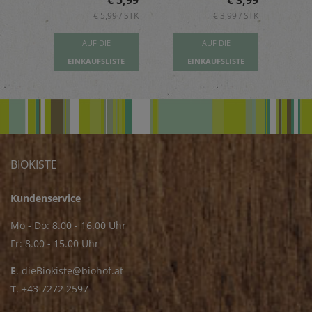
5,89
€ 5,99
€ 3,99
 / STK
€ 5,99 / STK
€ 3,99 / STK
AUF DIE
AUF DIE
TE
EINKAUFSLISTE
EINKAUFSLISTE
E
BIOKISTE
Kundenservice
Mo - Do: 8.00 - 16.00 Uhr
Fr: 8.00 - 15.00 Uhr
E
.
dieBiokiste@biohof.at
T
.
+43 7272 2597