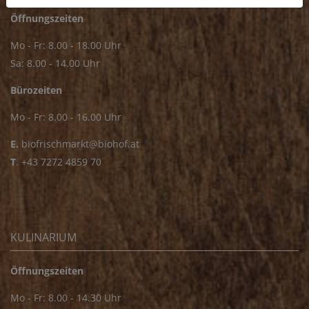
Öffnungszeiten
Mo - Fr: 8.00 - 18.00 Uhr
Sa: 8.00 - 14.00 Uhr
Bürozeiten
Mo - Fr: 8.00 - 16.00 Uhr
E.
biofrischmarkt@biohof.at
T
.
+43 7272 4859 70
KULINARIUM
Öffnungszeiten
Mo - Fr: 8.00 - 14.30 Uhr