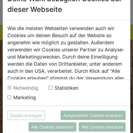
AUF DIE
AUF DIE
dieser Webseite
TE
EINKAUFSLISTE
EINKAUFSLISTE
E
Wie die meisten Webseiten verwenden auch wir
Cookies um deinen Besuch auf der Website so
angenehm wie möglich zu gestalten. Außerdem
verwenden wir Cookies unserer Partner zu Analyse-
BIOKISTE
und Marketingzwecken. Durch deine Einwilligung
werden die Daten von Drittanbieter, unter anderem
Kundenservice
auch in den USA, verarbeitet. Durch Klick auf "Alle
Cookies erlauben" stimmst du der Verwendung aller
Mo - Do: 8.00 - 16.00 Uhr
Cookies zu. Unter "Details anzeigen" findest du alle
Fr: 8.00 - 15.00 Uhr
Notwendig
Statistiken
Infos zu den unterschiedlichen Cookies, du kannst
Marketing
E
.
dieBiokiste@biohof.at
auch entscheiden, welche Cookies du erlauben
T
.
+43 7272 2597
möchtest.
Weitere Informationen findest du in unserer
Details anzeigen
Ausgewählte Cookies erlauben
Datenschutzerklärung
bzw. im
Impressum
FRISCHMARKT
Alle Cookies ablehnen
Alle Cookies erlauben