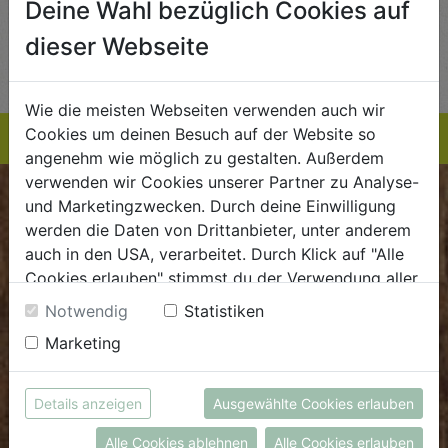
Deine Wahl bezüglich Cookies auf
AUF DIE
AUF DIE
dieser Webseite
TE
EINKAUFSLISTE
EINKAUFSLISTE
E
Wie die meisten Webseiten verwenden auch wir
Cookies um deinen Besuch auf der Website so
angenehm wie möglich zu gestalten. Außerdem
verwenden wir Cookies unserer Partner zu Analyse-
und Marketingzwecken. Durch deine Einwilligung
BIOKISTE
werden die Daten von Drittanbieter, unter anderem
auch in den USA, verarbeitet. Durch Klick auf "Alle
Kundenservice
Cookies erlauben" stimmst du der Verwendung aller
Mo - Do: 8.00 - 16.00 Uhr
Cookies zu. Unter "Details anzeigen" findest du alle
Notwendig
Statistiken
Fr: 8.00 - 15.00 Uhr
Infos zu den unterschiedlichen Cookies, du kannst
Marketing
auch entscheiden, welche Cookies du erlauben
E
.
dieBiokiste@biohof.at
möchtest.
T
.
+43 7272 2597
Weitere Informationen findest du in unserer
Details anzeigen
Ausgewählte Cookies erlauben
Datenschutzerklärung
bzw. im
Impressum
Alle Cookies ablehnen
Alle Cookies erlauben