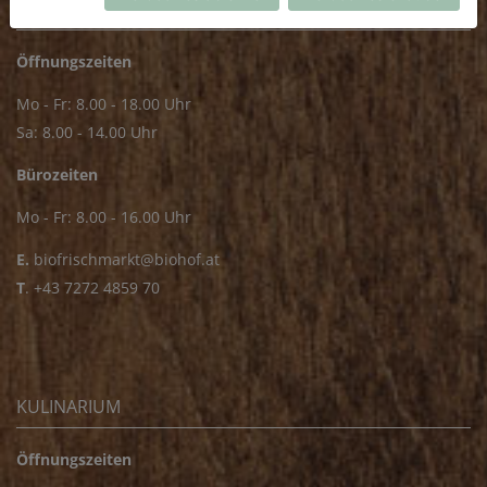
FRISCHMARKT
Öffnungszeiten
Mo - Fr: 8.00 - 18.00 Uhr
Sa: 8.00 - 14.00 Uhr
Bürozeiten
Mo - Fr: 8.00 - 16.00 Uhr
E.
biofrischmarkt@biohof.at
T
.
+43 7272 4859 70
KULINARIUM
Öffnungszeiten