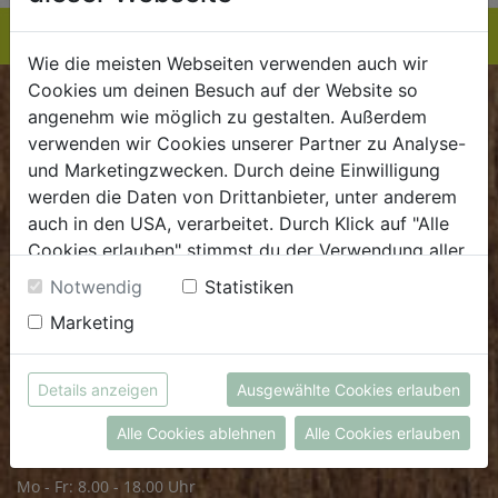
Wie die meisten Webseiten verwenden auch wir
Cookies um deinen Besuch auf der Website so
BIOKISTE
angenehm wie möglich zu gestalten. Außerdem
verwenden wir Cookies unserer Partner zu Analyse-
Kundenservice
und Marketingzwecken. Durch deine Einwilligung
werden die Daten von Drittanbieter, unter anderem
Mo - Do: 8.00 - 16.00 Uhr
auch in den USA, verarbeitet. Durch Klick auf "Alle
Fr: 8.00 - 15.00 Uhr
Cookies erlauben" stimmst du der Verwendung aller
Cookies zu. Unter "Details anzeigen" findest du alle
E
.
dieBiokiste@biohof.at
Notwendig
Statistiken
Infos zu den unterschiedlichen Cookies, du kannst
T
.
+43 7272 2597
Marketing
auch entscheiden, welche Cookies du erlauben
möchtest.
Weitere Informationen findest du in unserer
FRISCHMARKT
Details anzeigen
Ausgewählte Cookies erlauben
Datenschutzerklärung
bzw. im
Impressum
Alle Cookies ablehnen
Alle Cookies erlauben
Öffnungszeiten
Mo - Fr: 8.00 - 18.00 Uhr