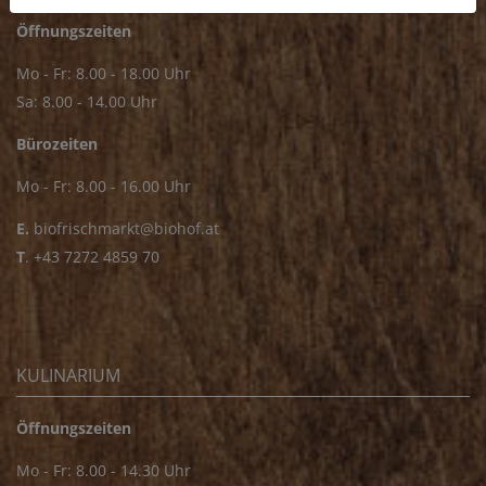
Öffnungszeiten
Mo - Fr: 8.00 - 18.00 Uhr
Sa: 8.00 - 14.00 Uhr
Bürozeiten
Mo - Fr: 8.00 - 16.00 Uhr
E.
biofrischmarkt@biohof.at
T
.
+43 7272 4859 70
KULINARIUM
Öffnungszeiten
Mo - Fr: 8.00 - 14.30 Uhr