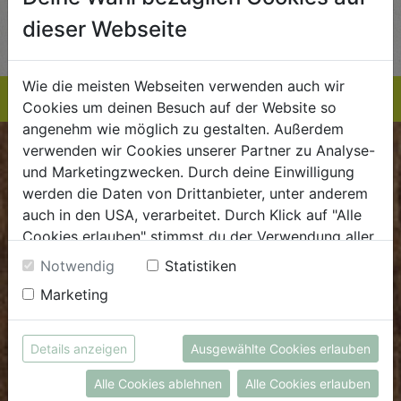
AUF DIE
AUF DIE
dieser Webseite
TE
EINKAUFSLISTE
EINKAUFSLISTE
E
Wie die meisten Webseiten verwenden auch wir
Cookies um deinen Besuch auf der Website so
angenehm wie möglich zu gestalten. Außerdem
verwenden wir Cookies unserer Partner zu Analyse-
BIOKISTE
und Marketingzwecken. Durch deine Einwilligung
werden die Daten von Drittanbieter, unter anderem
Kundenservice
auch in den USA, verarbeitet. Durch Klick auf "Alle
Cookies erlauben" stimmst du der Verwendung aller
Mo - Do: 8.00 - 16.00 Uhr
Cookies zu. Unter "Details anzeigen" findest du alle
Fr: 8.00 - 15.00 Uhr
Notwendig
Statistiken
Infos zu den unterschiedlichen Cookies, du kannst
Marketing
E
.
dieBiokiste@biohof.at
auch entscheiden, welche Cookies du erlauben
T
.
+43 7272 2597
möchtest.
Weitere Informationen findest du in unserer
Details anzeigen
Ausgewählte Cookies erlauben
Datenschutzerklärung
bzw. im
Impressum
FRISCHMARKT
Alle Cookies ablehnen
Alle Cookies erlauben