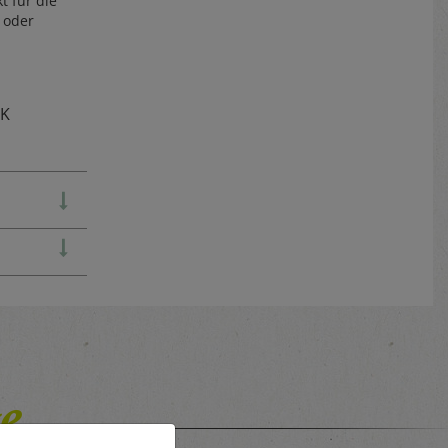
t für die
e oder
TK
e