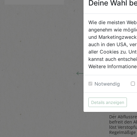
Deine Wahl be
Wie die meisten Web
angenehm wie möglic
und Marketingzwecken
auch in den USA, ver
aller Cookies zu. Unt
kannst auch entsche
←
Weitere Informatione
 Tiere
Steinpilze
Abflussr
Notwendig
getrocknet 20g
1L
Belt`s Bio
AlmaWin
Details anzeigen
Der Abflussre
ose
Herrlich würzig sind die
befreit den A
as Sparen
Steinpilze getrocknet,
löst Verstopf
paß.
gesammelt in den
Regelmäßige
Wäldern des malerischen