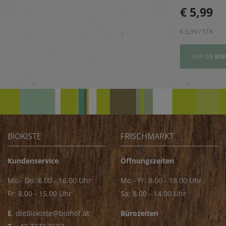
beugt Geruch
Golija-Gebirges - perfekt
€ 5,89
€ 5,99
vor.
zum Verfeinern von z.B.
Saucen
€ 5,89 / STK
€ 5,99 / STK
AUFSLISTE
AUF DIE
EINKAUFSLISTE
AUF DIE
EIN
BIOKISTE
FRISCHMARKT
Kundenservice
Öffnungszeiten
Mo - Do: 8.00 - 16.00 Uhr
Mo - Fr: 8.00 - 18.00 Uhr
Fr: 8.00 - 15.00 Uhr
Sa: 8.00 - 14.00 Uhr
E
.
dieBiokiste@biohof.at
Bürozeiten