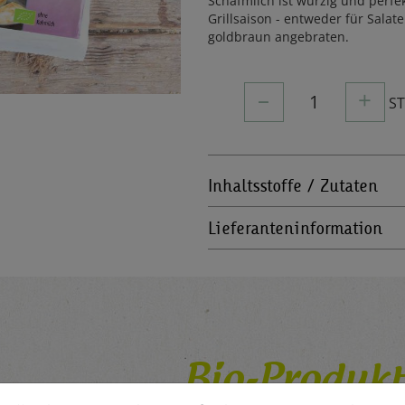
Schafmilch ist würzig und perfek
Grillsaison - entweder für Salat
goldbraun angebraten.
–
+
1
S
Inhaltsstoffe / Zutaten
Lieferanteninformation
Bio-Produkt