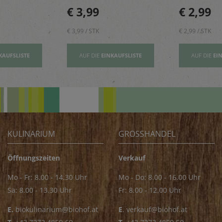
sbildung
und geben einen Hauch
rundet Pizze
€ 3,99
€ 2,99
Exotik in köstliche Kuchen
und Pastager
& Kekse
€ 3,99 / STK
€ 2,99 / STK
KAUFSLISTE
AUF DIE
EINKAUFSLISTE
AUF DIE
EI
KULINARIUM
GROSSHANDEL
Öffnungszeiten
Verkauf
Mo - Fr: 8.00 - 14.30 Uhr
Mo - Do: 8.00 - 16.00 Uhr
Sa: 8.00 - 13.30 Uhr
Fr: 8.00 - 12.00 Uhr
E.
biokulinarium@biohof.at
E
.
verkauf@biohof.at