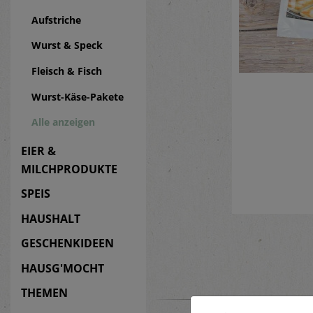
Aufstriche
Wurst & Speck
Fleisch & Fisch
Wurst-Käse-Pakete
Alle anzeigen
EIER &
MILCHPRODUKTE
SPEIS
HAUSHALT
GESCHENKIDEEN
HAUSG'MOCHT
THEMEN