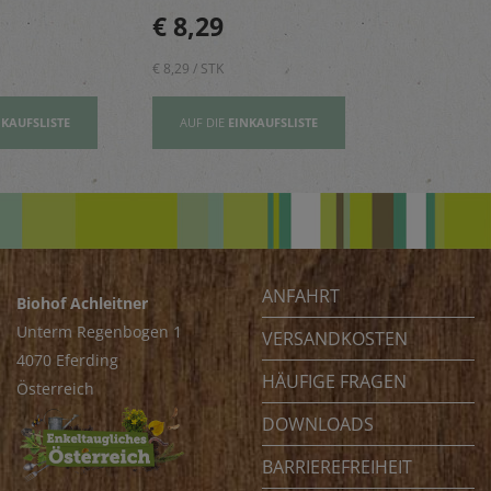
n, Risottos
Mädchen – reich an
perfekt für 
€ 8,29
€ 2,80
ichte ab.
Vitamin E und wertovllen
Tage.
Omega-3-Fettsäuren
€ 8,29 / STK
€ 2,80 / STK
NKAUFSLISTE
AUF DIE
EINKAUFSLISTE
AUF DIE
EI
ANFAHRT
Biohof Achleitner
Unterm Regenbogen 1
VERSANDKOSTEN
4070 Eferding
HÄUFIGE FRAGEN
Österreich
DOWNLOADS
BARRIEREFREIHEIT