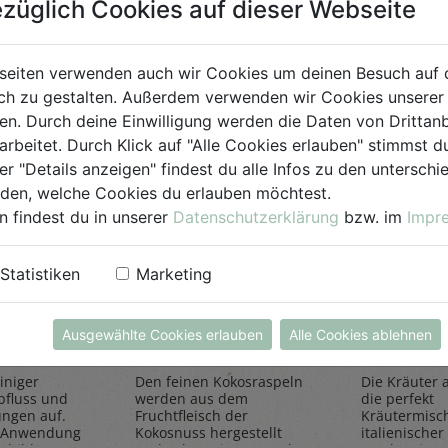
züglich Cookies auf dieser Webseite
für Jedermann
seiten verwenden auch wir Cookies um deinen Besuch auf 
h zu gestalten. Außerdem verwenden wir Cookies unserer 
. Durch deine Einwilligung werden die Daten von Drittanb
arbeitet. Durch Klick auf "Alle Cookies erlauben" stimmst
er "Details anzeigen" findest du alle Infos zu den untersch
iden, welche Cookies du erlauben möchtest.
n findest du in unserer
Datenschutzerklärung
bzw. im
Impr
einiger
Kokosraspeln
Kräuter
Statistiken
Marketing
250g
all'Itali
Rapunzel Naturkost
Sonnentor
Ausgewählte Cookies erlauben
Alle Cookies ablehnen
iniger
Den feinen Kokosraspeln
Die Kräuter al
bfluss und
werden aus dem
die perfekt
ungen auf.
Fruchtfleisch der
Kräutermisc
 Anwendung
Kokosnuss hergestellt
italienischer 