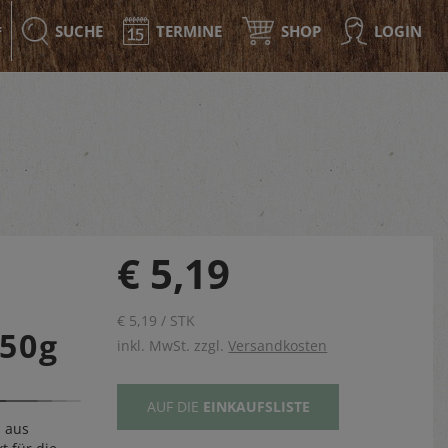
SUCHE
TERMINE
SHOP
LOGIN
F
€ 5,19
€ 5,19 / STK
150g
inkl. MwSt. zzgl.
Versandkosten
AUF DIE
EINKAUFSLISTE
h aus