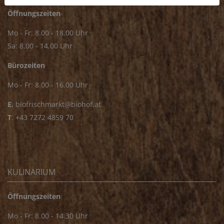
Öffnungszeiten
Mo - Fr: 8.00 - 18.00 Uhr
Sa: 8.00 - 14.00 Uhr
Bürozeiten
Mo - Fr: 8.00 - 16.00 Uhr
E.
biofrischmarkt@biohof.at
T
.
+43 7272 4859 70
KULINARIUM
Öffnungszeiten
Mo - Fr: 8.00 - 14.30 Uhr