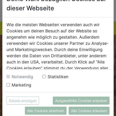
AUF DIE
AUF DIE
dieser Webseite
TE
EINKAUFSLISTE
EINKAUFSLISTE
E
Wie die meisten Webseiten verwenden auch wir
Cookies um deinen Besuch auf der Website so
angenehm wie möglich zu gestalten. Außerdem
verwenden wir Cookies unserer Partner zu Analyse-
BIOKISTE
und Marketingzwecken. Durch deine Einwilligung
werden die Daten von Drittanbieter, unter anderem
Kundenservice
auch in den USA, verarbeitet. Durch Klick auf "Alle
Cookies erlauben" stimmst du der Verwendung aller
Mo - Do: 8.00 - 16.00 Uhr
Cookies zu. Unter "Details anzeigen" findest du alle
Fr: 8.00 - 15.00 Uhr
Notwendig
Statistiken
Infos zu den unterschiedlichen Cookies, du kannst
Marketing
E
.
dieBiokiste@biohof.at
auch entscheiden, welche Cookies du erlauben
T
.
+43 7272 2597
möchtest.
Weitere Informationen findest du in unserer
Details anzeigen
Ausgewählte Cookies erlauben
Datenschutzerklärung
bzw. im
Impressum
FRISCHMARKT
Alle Cookies ablehnen
Alle Cookies erlauben