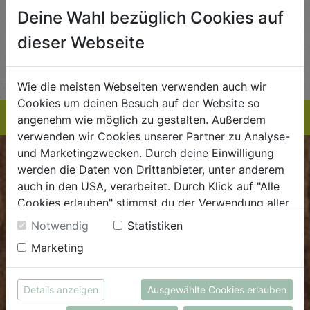
5,89
€ 5,99
€ 3,99
Deine Wahl bezüglich Cookies auf
 / STK
€ 5,99 / STK
€ 3,99 / STK
dieser Webseite
AUF DIE
AUF DIE
TE
EINKAUFSLISTE
EINKAUFSLISTE
E
Wie die meisten Webseiten verwenden auch wir
Cookies um deinen Besuch auf der Website so
angenehm wie möglich zu gestalten. Außerdem
verwenden wir Cookies unserer Partner zu Analyse-
und Marketingzwecken. Durch deine Einwilligung
BIOKISTE
werden die Daten von Drittanbieter, unter anderem
auch in den USA, verarbeitet. Durch Klick auf "Alle
Kundenservice
Cookies erlauben" stimmst du der Verwendung aller
Cookies zu. Unter "Details anzeigen" findest du alle
Mo - Do: 8.00 - 16.00 Uhr
Notwendig
Statistiken
Infos zu den unterschiedlichen Cookies, du kannst
Fr: 8.00 - 15.00 Uhr
Marketing
auch entscheiden, welche Cookies du erlauben
möchtest.
E
.
dieBiokiste@biohof.at
Weitere Informationen findest du in unserer
T
.
+43 7272 2597
Details anzeigen
Ausgewählte Cookies erlauben
Datenschutzerklärung
bzw. im
Impressum