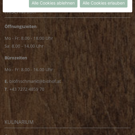
Alle Cookies ablehnen
Alle Cookies erlauben
FRISCHMARKT
Öffnungszeiten
Mo - Fr: 8.00 - 18.00 Uhr
Sa: 8.00 - 14.00 Uhr
Bürozeiten
Mo - Fr: 8.00 - 16.00 Uhr
E.
biofrischmarkt@biohof.at
T
.
+43 7272 4859 70
KULINARIUM