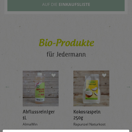
AUF DIE
EINKAUFSLISTE
Bio-Produkte
für Jedermann
←
→
Abflussreiniger
Kokosraspeln
Krä
g
1L
250g
all'
AlmaWin
Rapunzel Naturkost
Sonn