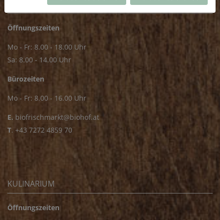
FRISCHMARKT
Öffnungszeiten
Mo - Fr: 8.00 - 18.00 Uhr
Sa: 8.00 - 14.00 Uhr
Bürozeiten
Mo - Fr: 8.00 - 16.00 Uhr
E.
biofrischmarkt@biohof.at
T
.
+43 7272 4859 70
KULINARIUM
Öffnungszeiten