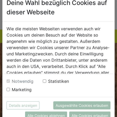
Deine Wahl bezüglich Cookies auf
AUF DIE
AUF DIE
dieser Webseite
TE
EINKAUFSLISTE
EINKAUFSLISTE
E
Wie die meisten Webseiten verwenden auch wir
Cookies um deinen Besuch auf der Website so
angenehm wie möglich zu gestalten. Außerdem
verwenden wir Cookies unserer Partner zu Analyse-
und Marketingzwecken. Durch deine Einwilligung
BIOKISTE
werden die Daten von Drittanbieter, unter anderem
auch in den USA, verarbeitet. Durch Klick auf "Alle
Kundenservice
Cookies erlauben" stimmst du der Verwendung aller
Mo - Do: 8.00 - 16.00 Uhr
Cookies zu. Unter "Details anzeigen" findest du alle
Notwendig
Statistiken
Fr: 8.00 - 15.00 Uhr
Infos zu den unterschiedlichen Cookies, du kannst
Marketing
auch entscheiden, welche Cookies du erlauben
E
.
dieBiokiste@biohof.at
möchtest.
T
.
+43 7272 2597
Weitere Informationen findest du in unserer
Details anzeigen
Ausgewählte Cookies erlauben
Datenschutzerklärung
bzw. im
Impressum
Alle Cookies ablehnen
Alle Cookies erlauben