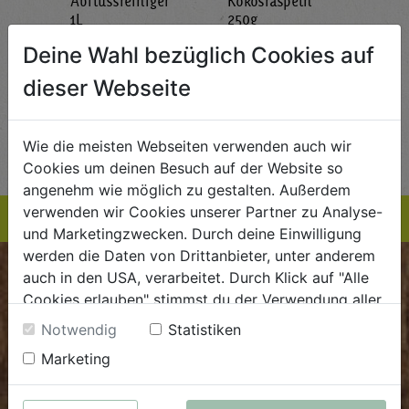
Abflussreiniger
Kokosraspeln
Krä
g
1L
250g
all'
AlmaWin
Rapunzel Naturkost
Sonn
Deine Wahl bezüglich Cookies auf
5,89
€ 5,99
€ 3,99
dieser Webseite
 / STK
€ 5,99 / STK
€ 3,99 / STK
AUF DIE
AUF DIE
Wie die meisten Webseiten verwenden auch wir
TE
EINKAUFSLISTE
EINKAUFSLISTE
E
Cookies um deinen Besuch auf der Website so
angenehm wie möglich zu gestalten. Außerdem
verwenden wir Cookies unserer Partner zu Analyse-
und Marketingzwecken. Durch deine Einwilligung
werden die Daten von Drittanbieter, unter anderem
auch in den USA, verarbeitet. Durch Klick auf "Alle
BIOKISTE
Cookies erlauben" stimmst du der Verwendung aller
Cookies zu. Unter "Details anzeigen" findest du alle
Kundenservice
Notwendig
Statistiken
Infos zu den unterschiedlichen Cookies, du kannst
Marketing
Mo - Do: 8.00 - 16.00 Uhr
auch entscheiden, welche Cookies du erlauben
Fr: 8.00 - 15.00 Uhr
möchtest.