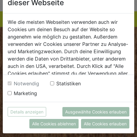
dieser Webseite
Wie die meisten Webseiten verwenden auch wir
Cookies um deinen Besuch auf der Website so
angenehm wie möglich zu gestalten. Außerdem
BIOKISTE
verwenden wir Cookies unserer Partner zu Analyse-
und Marketingzwecken. Durch deine Einwilligung
Kundenservice
werden die Daten von Drittanbieter, unter anderem
auch in den USA, verarbeitet. Durch Klick auf "Alle
Mo - Do: 8.00 - 16.00 Uhr
Cookies erlauben" stimmst du der Verwendung aller
Fr: 8.00 - 15.00 Uhr
Cookies zu. Unter "Details anzeigen" findest du alle
Notwendig
Statistiken
E
.
dieBiokiste@biohof.at
Infos zu den unterschiedlichen Cookies, du kannst
Marketing
T
.
+43 7272 2597
auch entscheiden, welche Cookies du erlauben
möchtest.
Weitere Informationen findest du in unserer
Details anzeigen
Ausgewählte Cookies erlauben
FRISCHMARKT
Datenschutzerklärung
bzw. im
Impressum
Alle Cookies ablehnen
Alle Cookies erlauben
Öffnungszeiten