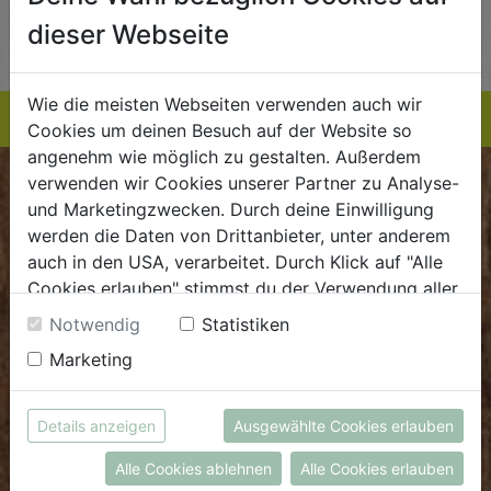
AUF DIE
AUF DIE
dieser Webseite
TE
EINKAUFSLISTE
EINKAUFSLISTE
E
Wie die meisten Webseiten verwenden auch wir
Cookies um deinen Besuch auf der Website so
angenehm wie möglich zu gestalten. Außerdem
verwenden wir Cookies unserer Partner zu Analyse-
BIOKISTE
und Marketingzwecken. Durch deine Einwilligung
werden die Daten von Drittanbieter, unter anderem
Kundenservice
auch in den USA, verarbeitet. Durch Klick auf "Alle
Cookies erlauben" stimmst du der Verwendung aller
Mo - Do: 8.00 - 16.00 Uhr
Cookies zu. Unter "Details anzeigen" findest du alle
Fr: 8.00 - 15.00 Uhr
Notwendig
Statistiken
Infos zu den unterschiedlichen Cookies, du kannst
Marketing
E
.
dieBiokiste@biohof.at
auch entscheiden, welche Cookies du erlauben
T
.
+43 7272 2597
möchtest.
Weitere Informationen findest du in unserer
Details anzeigen
Ausgewählte Cookies erlauben
Datenschutzerklärung
bzw. im
Impressum
FRISCHMARKT
Alle Cookies ablehnen
Alle Cookies erlauben