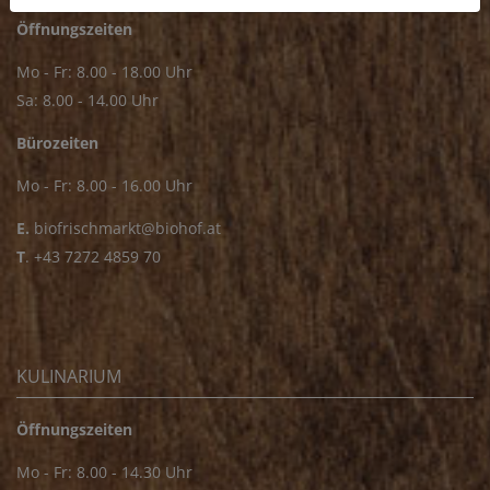
Öffnungszeiten
Mo - Fr: 8.00 - 18.00 Uhr
Sa: 8.00 - 14.00 Uhr
Bürozeiten
Mo - Fr: 8.00 - 16.00 Uhr
E.
biofrischmarkt@biohof.at
T
.
+43 7272 4859 70
KULINARIUM
Öffnungszeiten
Mo - Fr: 8.00 - 14.30 Uhr