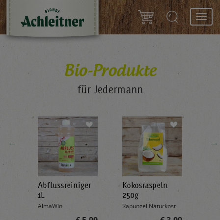
Toggl
navig
Bio-Produkte
für Jedermann
←
→
Abflussreiniger
Kokosraspeln
Krä
g
1L
250g
all'
AlmaWin
Rapunzel Naturkost
Sonn