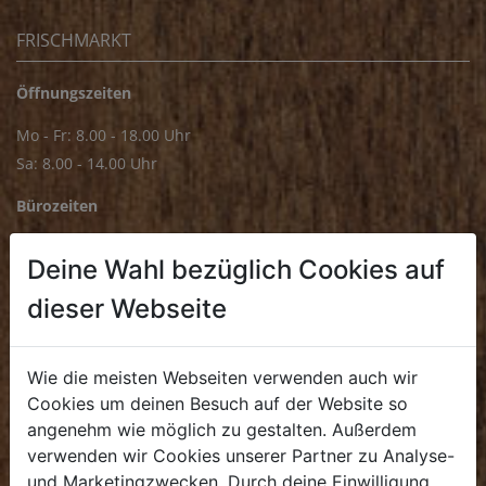
FRISCHMARKT
Öffnungszeiten
Mo - Fr: 8.00 - 18.00 Uhr
Sa: 8.00 - 14.00 Uhr
Bürozeiten
Mo - Fr: 8.00 - 16.00 Uhr
Deine Wahl bezüglich Cookies auf
E.
biofrischmarkt@biohof.at
dieser Webseite
T
.
+43 7272 4859 70
Wie die meisten Webseiten verwenden auch wir
Cookies um deinen Besuch auf der Website so
angenehm wie möglich zu gestalten. Außerdem
KULINARIUM
verwenden wir Cookies unserer Partner zu Analyse-
und Marketingzwecken. Durch deine Einwilligung