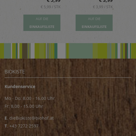
5,89
€ 5,99
€ 3,99
 / STK
€ 5,99 / STK
€ 3,99 / STK
AUF DIE
AUF DIE
TE
EINKAUFSLISTE
EINKAUFSLISTE
E
BIOKISTE
Kundenservice
Mo - Do: 8.00 - 16.00 Uhr
Fr: 8.00 - 15.00 Uhr
E
.
dieBiokiste@biohof.at
T
.
+43 7272 2597