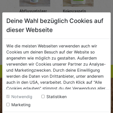
Abflussreiniger
Kokosraspeln
Krä
g
1L
250g
all'
Deine Wahl bezüglich Cookies auf
AlmaWin
Rapunzel Naturkost
Sonn
5,89
dieser Webseite
€ 5,99
€ 3,99
 / STK
€ 5,99 / STK
€ 3,99 / STK
AUF DIE
AUF DIE
Wie die meisten Webseiten verwenden auch wir
TE
EINKAUFSLISTE
EINKAUFSLISTE
E
Cookies um deinen Besuch auf der Website so
angenehm wie möglich zu gestalten. Außerdem
verwenden wir Cookies unserer Partner zu Analyse-
und Marketingzwecken. Durch deine Einwilligung
werden die Daten von Drittanbieter, unter anderem
auch in den USA, verarbeitet. Durch Klick auf "Alle
BIOKISTE
Cookies erlauben" stimmst du der Verwendung aller
Cookies zu. Unter "Details anzeigen" findest du alle
Notwendig
Statistiken
Infos zu den unterschiedlichen Cookies, du kannst
Kundenservice
Marketing
auch entscheiden, welche Cookies du erlauben
Mo - Do: 8.00 - 16.00 Uhr
möchtest.