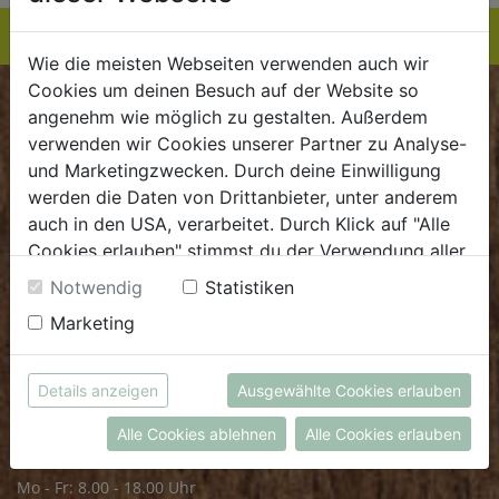
Wie die meisten Webseiten verwenden auch wir
Cookies um deinen Besuch auf der Website so
BIOKISTE
angenehm wie möglich zu gestalten. Außerdem
verwenden wir Cookies unserer Partner zu Analyse-
Kundenservice
und Marketingzwecken. Durch deine Einwilligung
werden die Daten von Drittanbieter, unter anderem
Mo - Do: 8.00 - 16.00 Uhr
auch in den USA, verarbeitet. Durch Klick auf "Alle
Fr: 8.00 - 15.00 Uhr
Cookies erlauben" stimmst du der Verwendung aller
Cookies zu. Unter "Details anzeigen" findest du alle
E
.
dieBiokiste@biohof.at
Notwendig
Statistiken
Infos zu den unterschiedlichen Cookies, du kannst
T
.
+43 7272 2597
Marketing
auch entscheiden, welche Cookies du erlauben
möchtest.
Weitere Informationen findest du in unserer
FRISCHMARKT
Details anzeigen
Ausgewählte Cookies erlauben
Datenschutzerklärung
bzw. im
Impressum
Alle Cookies ablehnen
Alle Cookies erlauben
Öffnungszeiten
Mo - Fr: 8.00 - 18.00 Uhr