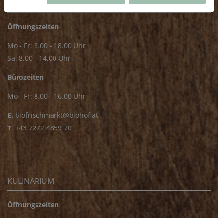
FRISCHMARKT
Öffnungszeiten
Mo - Fr: 8.00 - 18.00 Uhr
Sa: 8.00 - 14.00 Uhr
Bürozeiten
Mo - Fr: 8.00 - 16.00 Uhr
E.
biofrischmarkt@biohof.at
T
.
+43 7272 4859 70
KULINARIUM
Öffnungszeiten