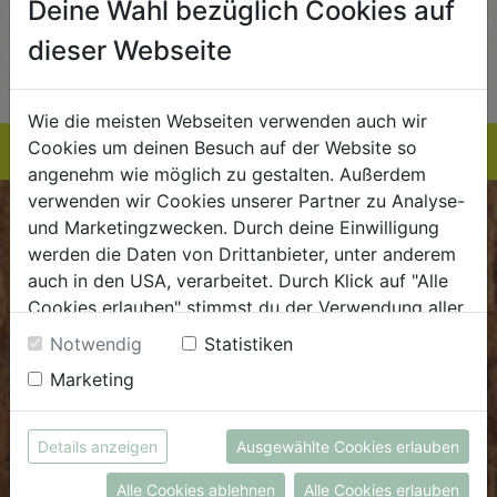
Deine Wahl bezüglich Cookies auf
AUF DIE
AUF DIE
dieser Webseite
TE
EINKAUFSLISTE
EINKAUFSLISTE
E
Wie die meisten Webseiten verwenden auch wir
Cookies um deinen Besuch auf der Website so
angenehm wie möglich zu gestalten. Außerdem
verwenden wir Cookies unserer Partner zu Analyse-
BIOKISTE
und Marketingzwecken. Durch deine Einwilligung
werden die Daten von Drittanbieter, unter anderem
auch in den USA, verarbeitet. Durch Klick auf "Alle
Kundenservice
Cookies erlauben" stimmst du der Verwendung aller
Mo - Do: 8.00 - 16.00 Uhr
Cookies zu. Unter "Details anzeigen" findest du alle
Notwendig
Statistiken
Fr: 8.00 - 15.00 Uhr
Infos zu den unterschiedlichen Cookies, du kannst
Marketing
auch entscheiden, welche Cookies du erlauben
E
.
dieBiokiste@biohof.at
möchtest.
T
.
+43 7272 2597
Weitere Informationen findest du in unserer
Details anzeigen
Ausgewählte Cookies erlauben
Datenschutzerklärung
bzw. im
Impressum
Alle Cookies ablehnen
Alle Cookies erlauben