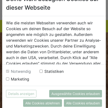
AUF DIE
AUF DIE
dieser Webseite
TE
EINKAUFSLISTE
EINKAUFSLISTE
E
Wie die meisten Webseiten verwenden auch wir
Cookies um deinen Besuch auf der Website so
angenehm wie möglich zu gestalten. Außerdem
verwenden wir Cookies unserer Partner zu Analyse-
BIOKISTE
und Marketingzwecken. Durch deine Einwilligung
werden die Daten von Drittanbieter, unter anderem
Kundenservice
auch in den USA, verarbeitet. Durch Klick auf "Alle
Cookies erlauben" stimmst du der Verwendung aller
Mo - Do: 8.00 - 16.00 Uhr
Cookies zu. Unter "Details anzeigen" findest du alle
Fr: 8.00 - 15.00 Uhr
Notwendig
Statistiken
Infos zu den unterschiedlichen Cookies, du kannst
Marketing
E
.
dieBiokiste@biohof.at
auch entscheiden, welche Cookies du erlauben
T
.
+43 7272 2597
möchtest.
Weitere Informationen findest du in unserer
Details anzeigen
Ausgewählte Cookies erlauben
Datenschutzerklärung
bzw. im
Impressum
FRISCHMARKT
Alle Cookies ablehnen
Alle Cookies erlauben