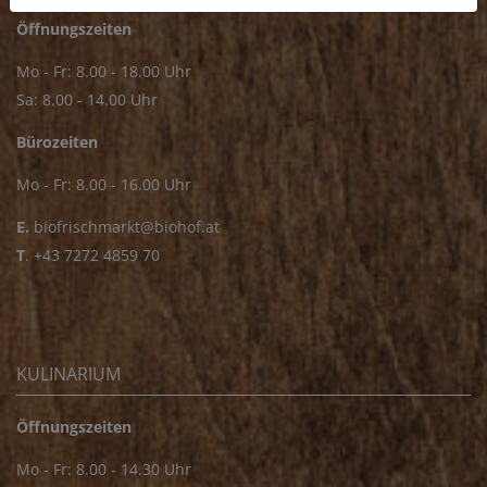
Öffnungszeiten
Mo - Fr: 8.00 - 18.00 Uhr
Sa: 8.00 - 14.00 Uhr
Bürozeiten
Mo - Fr: 8.00 - 16.00 Uhr
E.
biofrischmarkt@biohof.at
T
.
+43 7272 4859 70
KULINARIUM
Öffnungszeiten
Mo - Fr: 8.00 - 14.30 Uhr