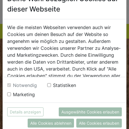
AUF DIE
AUF DIE
dieser Webseite
TE
EINKAUFSLISTE
EINKAUFSLISTE
E
Wie die meisten Webseiten verwenden auch wir
Cookies um deinen Besuch auf der Website so
angenehm wie möglich zu gestalten. Außerdem
verwenden wir Cookies unserer Partner zu Analyse-
BIOKISTE
und Marketingzwecken. Durch deine Einwilligung
werden die Daten von Drittanbieter, unter anderem
Kundenservice
auch in den USA, verarbeitet. Durch Klick auf "Alle
Cookies erlauben" stimmst du der Verwendung aller
Mo - Do: 8.00 - 16.00 Uhr
Cookies zu. Unter "Details anzeigen" findest du alle
Fr: 8.00 - 15.00 Uhr
Notwendig
Statistiken
Infos zu den unterschiedlichen Cookies, du kannst
Marketing
E
.
dieBiokiste@biohof.at
auch entscheiden, welche Cookies du erlauben
T
.
+43 7272 2597
möchtest.
Weitere Informationen findest du in unserer
Details anzeigen
Ausgewählte Cookies erlauben
Datenschutzerklärung
bzw. im
Impressum
FRISCHMARKT
Alle Cookies ablehnen
Alle Cookies erlauben