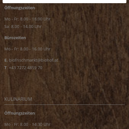
Öffnungszeiten
Mo - Fr: 8.00 - 18.00 Uhr
Sa: 8.00 - 14.00 Uhr
Bürozeiten
Mo - Fr: 8.00 - 16.00 Uhr
E.
biofrischmarkt@biohof.at
T
.
+43 7272 4859 70
KULINARIUM
Öffnungszeiten
Mo - Fr: 8.00 - 14.30 Uhr