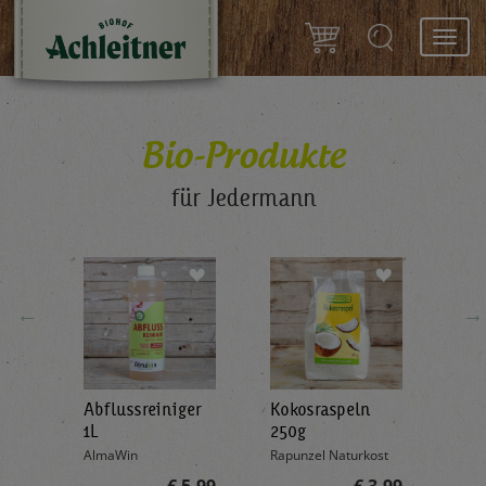
Toggl
navig
Bio-Produkte
für Jedermann
←
→
Abflussreiniger
Kokosraspeln
Krä
g
1L
250g
all'
AlmaWin
Rapunzel Naturkost
Sonn