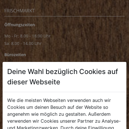
FRISCHMARKT
Öffnungszeiten
Mo - Fr: 8.00 - 18.00 Uhr
Sa: 8.00 - 14.00 Uhr
Bürozeiten
Mo - Fr: 8.00 - 16.00 Uhr
Deine Wahl bezüglich Cookies auf
E.
biofrischmarkt@biohof.at
dieser Webseite
T
.
+43 7272 4859 70
Wie die meisten Webseiten verwenden auch wir
Cookies um deinen Besuch auf der Website so
angenehm wie möglich zu gestalten. Außerdem
KULINARIUM
verwenden wir Cookies unserer Partner zu Analyse-
und Marketingzwecken. Durch deine Einwilligung