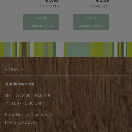
5,89
€ 5,99
€ 3,99
 / STK
€ 5,99 / STK
€ 3,99 / STK
AUF DIE
AUF DIE
TE
EINKAUFSLISTE
EINKAUFSLISTE
E
BIOKISTE
Kundenservice
Mo - Do: 8.00 - 16.00 Uhr
Fr: 8.00 - 15.00 Uhr
E
.
dieBiokiste@biohof.at
T
.
+43 7272 2597