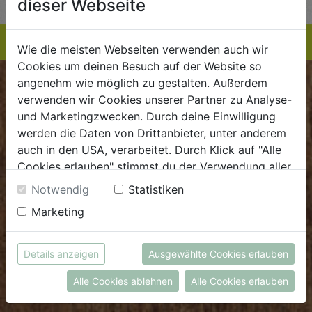
dieser Webseite
Wie die meisten Webseiten verwenden auch wir
Cookies um deinen Besuch auf der Website so
angenehm wie möglich zu gestalten. Außerdem
BIOKISTE
verwenden wir Cookies unserer Partner zu Analyse-
und Marketingzwecken. Durch deine Einwilligung
Kundenservice
werden die Daten von Drittanbieter, unter anderem
auch in den USA, verarbeitet. Durch Klick auf "Alle
Mo - Do: 8.00 - 16.00 Uhr
Cookies erlauben" stimmst du der Verwendung aller
Fr: 8.00 - 15.00 Uhr
Cookies zu. Unter "Details anzeigen" findest du alle
Notwendig
Statistiken
E
.
dieBiokiste@biohof.at
Infos zu den unterschiedlichen Cookies, du kannst
Marketing
T
.
+43 7272 2597
auch entscheiden, welche Cookies du erlauben
möchtest.
Weitere Informationen findest du in unserer
Details anzeigen
Ausgewählte Cookies erlauben
FRISCHMARKT
Datenschutzerklärung
bzw. im
Impressum
Alle Cookies ablehnen
Alle Cookies erlauben
Öffnungszeiten