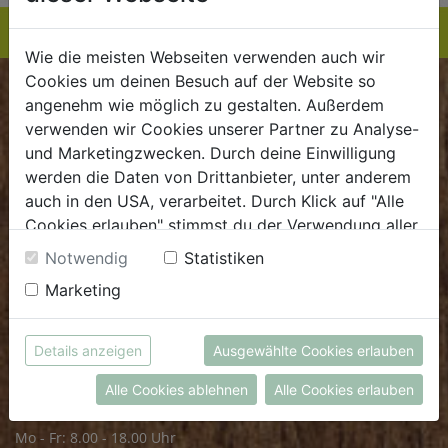
Wie die meisten Webseiten verwenden auch wir
Cookies um deinen Besuch auf der Website so
BIOKISTE
angenehm wie möglich zu gestalten. Außerdem
verwenden wir Cookies unserer Partner zu Analyse-
Kundenservice
und Marketingzwecken. Durch deine Einwilligung
werden die Daten von Drittanbieter, unter anderem
Mo - Do: 8.00 - 16.00 Uhr
auch in den USA, verarbeitet. Durch Klick auf "Alle
Fr: 8.00 - 15.00 Uhr
Cookies erlauben" stimmst du der Verwendung aller
Cookies zu. Unter "Details anzeigen" findest du alle
E
.
dieBiokiste@biohof.at
Notwendig
Statistiken
Infos zu den unterschiedlichen Cookies, du kannst
T
.
+43 7272 2597
Marketing
auch entscheiden, welche Cookies du erlauben
möchtest.
Weitere Informationen findest du in unserer
FRISCHMARKT
Details anzeigen
Ausgewählte Cookies erlauben
Datenschutzerklärung
bzw. im
Impressum
Alle Cookies ablehnen
Alle Cookies erlauben
Öffnungszeiten
Mo - Fr: 8.00 - 18.00 Uhr