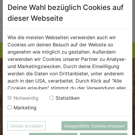
Deine Wahl bezüglich Cookies auf
 / STK
€ 5,99 / STK
€ 3,99 / STK
dieser Webseite
AUF DIE
AUF DIE
TE
EINKAUFSLISTE
EINKAUFSLISTE
E
Wie die meisten Webseiten verwenden auch wir
Cookies um deinen Besuch auf der Website so
angenehm wie möglich zu gestalten. Außerdem
verwenden wir Cookies unserer Partner zu Analyse-
und Marketingzwecken. Durch deine Einwilligung
BIOKISTE
werden die Daten von Drittanbieter, unter anderem
auch in den USA, verarbeitet. Durch Klick auf "Alle
Kundenservice
Cookies erlauben" stimmst du der Verwendung aller
Cookies zu. Unter "Details anzeigen" findest du alle
Mo - Do: 8.00 - 16.00 Uhr
Notwendig
Statistiken
Infos zu den unterschiedlichen Cookies, du kannst
Fr: 8.00 - 15.00 Uhr
Marketing
auch entscheiden, welche Cookies du erlauben
möchtest.
E
.
dieBiokiste@biohof.at
Weitere Informationen findest du in unserer
T
.
+43 7272 2597
Details anzeigen
Ausgewählte Cookies erlauben
Datenschutzerklärung
bzw. im
Impressum