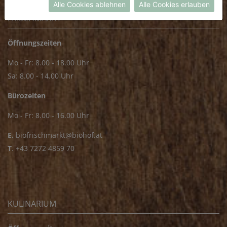
Alle Cookies ablehnen
Alle Cookies erlauben
FRISCHMARKT
Öffnungszeiten
Mo - Fr: 8.00 - 18.00 Uhr
Sa: 8.00 - 14.00 Uhr
Bürozeiten
Mo - Fr: 8.00 - 16.00 Uhr
E.
biofrischmarkt@biohof.at
T
.
+43 7272 4859 70
KULINARIUM