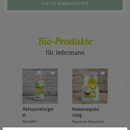
AUF DIE
EINKAUFSLISTE
Bio-Produkte
für Jedermann
←
→
Abflussreiniger
Kokosraspeln
Krä
g
1L
250g
all'
AlmaWin
Rapunzel Naturkost
Sonn
5,89
€ 5,99
€ 3,99