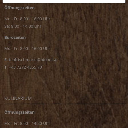
Öffnungszeiten
Mo - Fr: 8.00 - 18.00 Uhr
Sa: 8.00 - 14.00 Uhr
Bürozeiten
Mo - Fr: 8.00 - 16.00 Uhr
E.
biofrischmarkt@biohof.at
T
.
+43 7272 4859 70
KULINARIUM
Öffnungszeiten
Mo - Fr: 8.00 - 14.30 Uhr