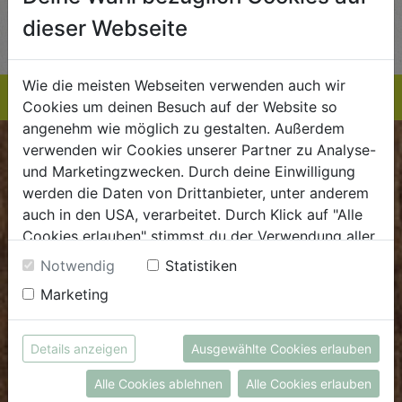
AUF DIE
AUF DIE
dieser Webseite
TE
EINKAUFSLISTE
EINKAUFSLISTE
E
Wie die meisten Webseiten verwenden auch wir
Cookies um deinen Besuch auf der Website so
angenehm wie möglich zu gestalten. Außerdem
verwenden wir Cookies unserer Partner zu Analyse-
BIOKISTE
und Marketingzwecken. Durch deine Einwilligung
werden die Daten von Drittanbieter, unter anderem
Kundenservice
auch in den USA, verarbeitet. Durch Klick auf "Alle
Cookies erlauben" stimmst du der Verwendung aller
Mo - Do: 8.00 - 16.00 Uhr
Cookies zu. Unter "Details anzeigen" findest du alle
Fr: 8.00 - 15.00 Uhr
Notwendig
Statistiken
Infos zu den unterschiedlichen Cookies, du kannst
Marketing
E
.
dieBiokiste@biohof.at
auch entscheiden, welche Cookies du erlauben
T
.
+43 7272 2597
möchtest.
Weitere Informationen findest du in unserer
Details anzeigen
Ausgewählte Cookies erlauben
Datenschutzerklärung
bzw. im
Impressum
FRISCHMARKT
Alle Cookies ablehnen
Alle Cookies erlauben