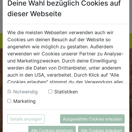
Deine Wahl bezüglich Cookies auf
AUF DIE
AUF DIE
dieser Webseite
TE
EINKAUFSLISTE
EINKAUFSLISTE
E
Wie die meisten Webseiten verwenden auch wir
Cookies um deinen Besuch auf der Website so
angenehm wie möglich zu gestalten. Außerdem
verwenden wir Cookies unserer Partner zu Analyse-
und Marketingzwecken. Durch deine Einwilligung
BIOKISTE
werden die Daten von Drittanbieter, unter anderem
auch in den USA, verarbeitet. Durch Klick auf "Alle
Kundenservice
Cookies erlauben" stimmst du der Verwendung aller
Mo - Do: 8.00 - 16.00 Uhr
Cookies zu. Unter "Details anzeigen" findest du alle
Notwendig
Statistiken
Fr: 8.00 - 15.00 Uhr
Infos zu den unterschiedlichen Cookies, du kannst
Marketing
auch entscheiden, welche Cookies du erlauben
E
.
dieBiokiste@biohof.at
möchtest.
T
.
+43 7272 2597
Weitere Informationen findest du in unserer
Details anzeigen
Ausgewählte Cookies erlauben
Datenschutzerklärung
bzw. im
Impressum
Alle Cookies ablehnen
Alle Cookies erlauben