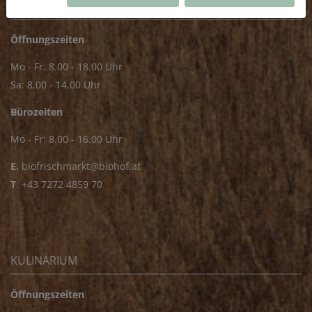
FRISCHMARKT
Öffnungszeiten
Mo - Fr: 8.00 - 18.00 Uhr
Sa: 8.00 - 14.00 Uhr
Bürozeiten
Mo - Fr: 8.00 - 16.00 Uhr
E.
biofrischmarkt@biohof.at
T
.
+43 7272 4859 70
KULINARIUM
Öffnungszeiten