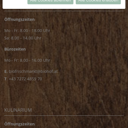
FRISCHMARKT
Öffnungszeiten
Mo - Fr: 8.00 - 18.00 Uhr
Sa: 8.00 - 14.00 Uhr
Bürozeiten
Mo - Fr: 8.00 - 16.00 Uhr
E.
biofrischmarkt@biohof.at
T
.
+43 7272 4859 70
KULINARIUM
Öffnungszeiten