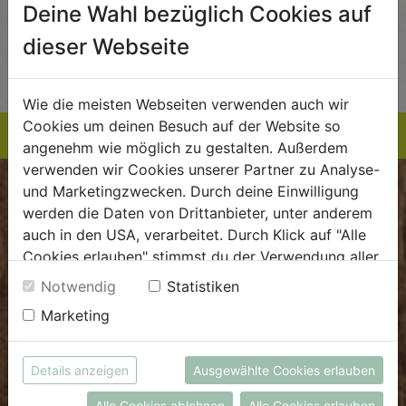
 / STK
€ 5,99 / STK
€ 3,99 / STK
Deine Wahl bezüglich Cookies auf
AUF DIE
AUF DIE
dieser Webseite
TE
EINKAUFSLISTE
EINKAUFSLISTE
E
Wie die meisten Webseiten verwenden auch wir
Cookies um deinen Besuch auf der Website so
angenehm wie möglich zu gestalten. Außerdem
verwenden wir Cookies unserer Partner zu Analyse-
und Marketingzwecken. Durch deine Einwilligung
BIOKISTE
werden die Daten von Drittanbieter, unter anderem
auch in den USA, verarbeitet. Durch Klick auf "Alle
Kundenservice
Cookies erlauben" stimmst du der Verwendung aller
Mo - Do: 8.00 - 16.00 Uhr
Cookies zu. Unter "Details anzeigen" findest du alle
Notwendig
Statistiken
Infos zu den unterschiedlichen Cookies, du kannst
Fr: 8.00 - 15.00 Uhr
Marketing
auch entscheiden, welche Cookies du erlauben
E
.
dieBiokiste@biohof.at
möchtest.
T
.
+43 7272 2597
Weitere Informationen findest du in unserer
Details anzeigen
Ausgewählte Cookies erlauben
Datenschutzerklärung
bzw. im
Impressum
Alle Cookies ablehnen
Alle Cookies erlauben