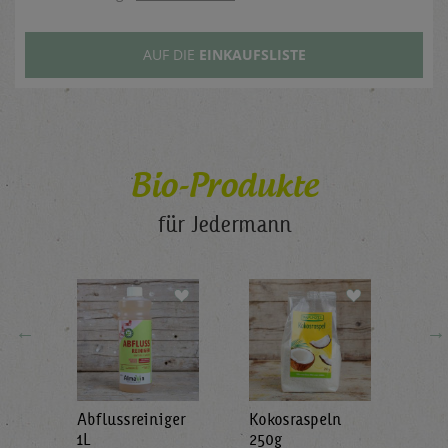
AUF DIE
EINKAUFSLISTE
Bio-Produkte
für Jedermann
←
→
Abflussreiniger
Kokosraspeln
Krä
g
1L
250g
all'