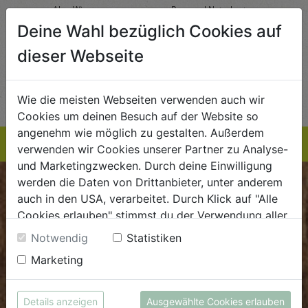
AlmaWin
Rapunzel Naturkost
Sonn
5,89
€ 5,99
€ 3,99
Deine Wahl bezüglich Cookies auf
 / STK
€ 5,99 / STK
€ 3,99 / STK
dieser Webseite
AUF DIE
AUF DIE
TE
EINKAUFSLISTE
EINKAUFSLISTE
E
Wie die meisten Webseiten verwenden auch wir
Cookies um deinen Besuch auf der Website so
angenehm wie möglich zu gestalten. Außerdem
verwenden wir Cookies unserer Partner zu Analyse-
und Marketingzwecken. Durch deine Einwilligung
werden die Daten von Drittanbieter, unter anderem
BIOKISTE
auch in den USA, verarbeitet. Durch Klick auf "Alle
Cookies erlauben" stimmst du der Verwendung aller
Kundenservice
Cookies zu. Unter "Details anzeigen" findest du alle
Notwendig
Statistiken
Infos zu den unterschiedlichen Cookies, du kannst
Mo - Do: 8.00 - 16.00 Uhr
Marketing
auch entscheiden, welche Cookies du erlauben
Fr: 8.00 - 15.00 Uhr
möchtest.
E
.
dieBiokiste@biohof.at
Weitere Informationen findest du in unserer
Details anzeigen
Ausgewählte Cookies erlauben