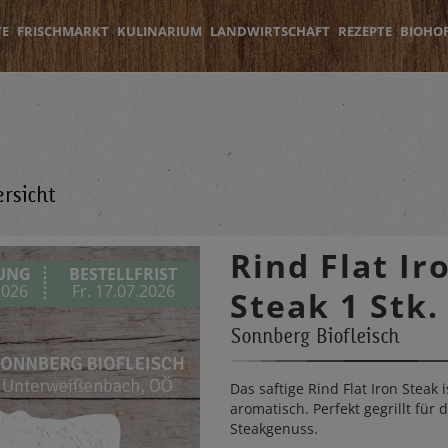
TE
FRISCHMARKT
KULINARIUM
LANDWIRTSCHAFT
REZEPTE
BIOHO
rsicht
Rind Flat Ir
RUNG
BESTELLFRIST
2026
Fr. 17.07.2026
Steak 1 Stk.
Sonnberg Biofleisch
Das saftige Rind Flat Iron Steak 
aromatisch. Perfekt gegrillt für
Steakgenuss.