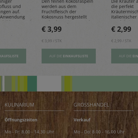
iniger
Den feinen Kokosraspeln
Die Kräuter al
bfluss und
werden aus dem
die perfekt
ungen auf.
Fruchtfleisch der
Kräutermisc
 Anwendung
Kokosnuss hergestellt
italienischer 
sbildung
und geben einen Hauch
rundet Pizze
€ 3,99
€ 2,99
Exotik in köstliche Kuchen
und Pastager
& Kekse
€ 3,99 / STK
€ 2,99 / STK
KAUFSLISTE
AUF DIE
EINKAUFSLISTE
AUF DIE
EI
KULINARIUM
GROSSHANDEL
Öffnungszeiten
Verkauf
Mo - Fr: 8.00 - 14.30 Uhr
Mo - Do: 8.00 - 16.00 Uhr