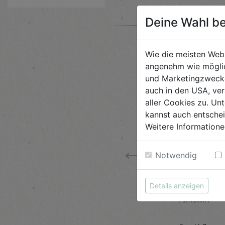
Deine Wahl be
Wie die meisten Web
angenehm wie möglic
und Marketingzwecken
auch in den USA, ver
aller Cookies zu. Unt
kannst auch entsche
Weitere Informatione
←
Notwendig
 Tiere
Steinpilze
Abflussr
getrocknet 20g
1L
Details anzeigen
Belt`s Bio
AlmaWin