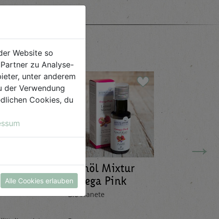
e
der Website so
Partner zu Analyse-
ieter, unter anderem
 du der Verwendung
iedlichen Cookies, du
essum
→
Leinöl Mixtur
Limona
ana 20g
Omega Pink
Mandar
Alle Cookies erlauben
100ml
330ml
Bio Planete
Pedacola