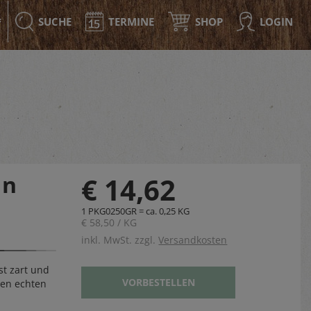
SUCHE
TERMINE
SHOP
LOGIN
F
on
€ 14,62
1 PKG0250GR = ca. 0,25 KG
€ 58,50 / KG
inkl. MwSt. zzgl.
Versandkosten
ist zart und
VORBESTELLEN
 den echten