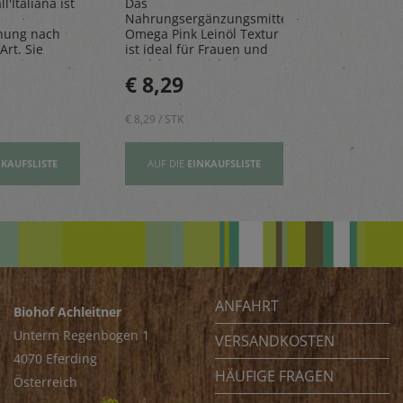
l'Italiana ist
Das
Die Limona
Nahrungsergänzungsmittel
aus frische
hung nach
Omega Pink Leinöl Textur
Mandarinen
Art. Sie
ist ideal für Frauen und
natürlichen 
n, Risottos
Mädchen – reich an
perfekt für 
€ 8,29
€ 2,80
ichte ab.
Vitamin E und wertovllen
Tage.
Omega-3-Fettsäuren
€ 8,29 / STK
€ 2,80 / STK
NKAUFSLISTE
AUF DIE
EINKAUFSLISTE
AUF DIE
EI
ANFAHRT
Biohof Achleitner
Unterm Regenbogen 1
VERSANDKOSTEN
4070 Eferding
HÄUFIGE FRAGEN
Österreich