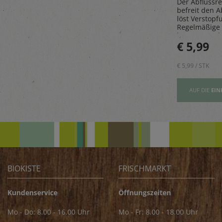
Der Abflussre
ose
Herrlich würzig sind die
befreit den A
as Sparen
Steinpilze getrocknet,
löst Verstopf
paß.
gesammelt in den
Regelmäßige
Wäldern des malerischen
beugt Geruch
Golija-Gebirges - perfekt
€ 5,89
€ 5,99
vor.
zum Verfeinern von z.B.
Saucen
€ 5,89 / STK
€ 5,99 / STK
AUFSLISTE
AUF DIE
EINKAUFSLISTE
AUF DIE
EIN
BIOKISTE
FRISCHMARKT
Kundenservice
Öffnungszeiten
Mo - Do: 8.00 - 16.00 Uhr
Mo - Fr: 8.00 - 18.00 Uhr