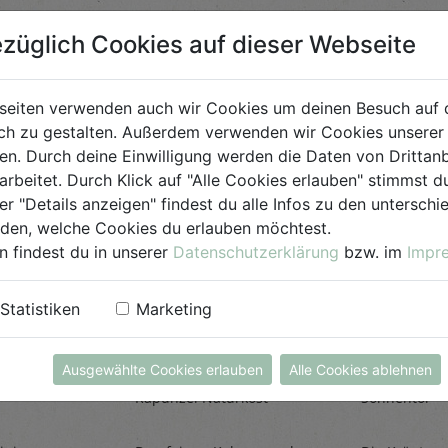
Bio-Produkt
züglich Cookies auf dieser Webseite
für Jedermann
seiten verwenden auch wir Cookies um deinen Besuch auf 
h zu gestalten. Außerdem verwenden wir Cookies unserer 
. Durch deine Einwilligung werden die Daten von Drittanb
arbeitet. Durch Klick auf "Alle Cookies erlauben" stimmst
er "Details anzeigen" findest du alle Infos zu den untersch
iden, welche Cookies du erlauben möchtest.
n findest du in unserer
Datenschutzerklärung
bzw. im
Impr
Statistiken
Marketing
einiger
Kokosraspeln
Kräuter
250g
all'Itali
Ausgewählte Cookies erlauben
Alle Cookies ablehnen
Rapunzel Naturkost
Sonnentor