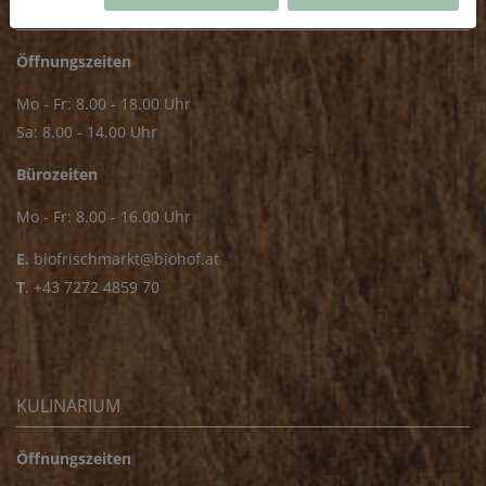
FRISCHMARKT
Öffnungszeiten
Mo - Fr: 8.00 - 18.00 Uhr
Sa: 8.00 - 14.00 Uhr
Bürozeiten
Mo - Fr: 8.00 - 16.00 Uhr
E.
biofrischmarkt@biohof.at
T
.
+43 7272 4859 70
KULINARIUM
Öffnungszeiten