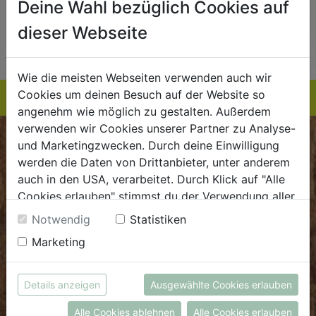
Deine Wahl bezüglich Cookies auf
AUF DIE
AUF DIE
dieser Webseite
TE
EINKAUFSLISTE
EINKAUFSLISTE
E
Wie die meisten Webseiten verwenden auch wir
Cookies um deinen Besuch auf der Website so
angenehm wie möglich zu gestalten. Außerdem
verwenden wir Cookies unserer Partner zu Analyse-
und Marketingzwecken. Durch deine Einwilligung
BIOKISTE
werden die Daten von Drittanbieter, unter anderem
auch in den USA, verarbeitet. Durch Klick auf "Alle
Kundenservice
Cookies erlauben" stimmst du der Verwendung aller
Mo - Do: 8.00 - 16.00 Uhr
Cookies zu. Unter "Details anzeigen" findest du alle
Notwendig
Statistiken
Fr: 8.00 - 15.00 Uhr
Infos zu den unterschiedlichen Cookies, du kannst
Marketing
auch entscheiden, welche Cookies du erlauben
E
.
dieBiokiste@biohof.at
möchtest.
T
.
+43 7272 2597
Weitere Informationen findest du in unserer
Details anzeigen
Ausgewählte Cookies erlauben
Datenschutzerklärung
bzw. im
Impressum
Alle Cookies ablehnen
Alle Cookies erlauben