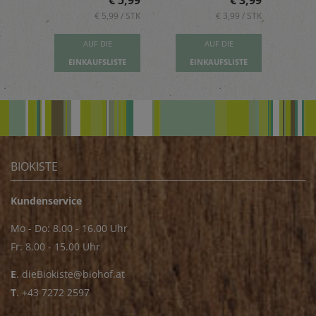
5,89
€ 5,99
€ 3,99
 / STK
€ 5,99 / STK
€ 3,99 / STK
AUF DIE
AUF DIE
TE
EINKAUFSLISTE
EINKAUFSLISTE
E
BIOKISTE
Kundenservice
Mo - Do: 8.00 - 16.00 Uhr
Fr: 8.00 - 15.00 Uhr
E
.
dieBiokiste@biohof.at
T
.
+43 7272 2597