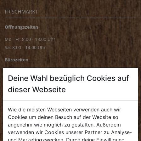
FRISCHMARKT
Öffnungszeiten
Mo - Fr: 8.00 - 18.00 Uhr
Sa: 8.00 - 14.00 Uhr
Bürozeiten
Mo - Fr: 8.00 - 16.00 Uhr
Deine Wahl bezüglich Cookies auf
E.
biofrischmarkt@biohof.at
dieser Webseite
T
.
+43 7272 4859 70
Wie die meisten Webseiten verwenden auch wir
Cookies um deinen Besuch auf der Website so
angenehm wie möglich zu gestalten. Außerdem
KULINARIUM
verwenden wir Cookies unserer Partner zu Analyse-
und Marketingzwecken. Durch deine Einwilligung