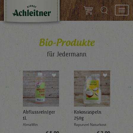
Toggl
navig
Bio-Produkte
für Jedermann
←
→
Abflussreiniger
Kokosraspeln
Krä
g
1L
250g
all'
AlmaWin
Rapunzel Naturkost
Sonn