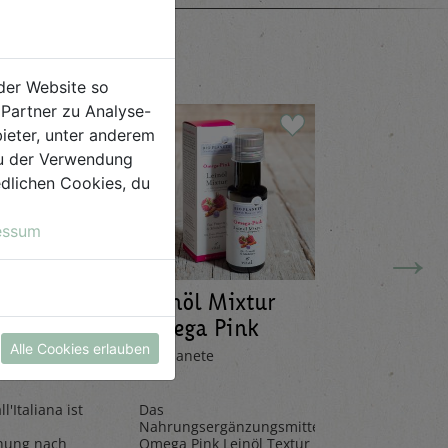
der Website so
Partner zu Analyse-
ieter, unter anderem
 du der Verwendung
iedlichen Cookies, du
essum
→
Leinöl Mixtur
Limona
ana 20g
Omega Pink
Mandar
100ml
330ml
Alle Cookies erlauben
Bio Planete
Pedacola
l'Italiana ist
Das
Die Limona
Nahrungsergänzungsmittel
aus frische
hung nach
Omega Pink Leinöl Textur
Mandarinen