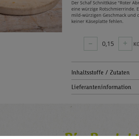
Der Schaf Schnittkäse "Roter A
eine würzige Rotschmierrinde. E
mild-würzigen Geschmack und d
keiner Käseplatte fehlen.
–
+
0,15
K
Inhaltsstoffe / Zutaten
Lieferanteninformation
Bio-Produkt