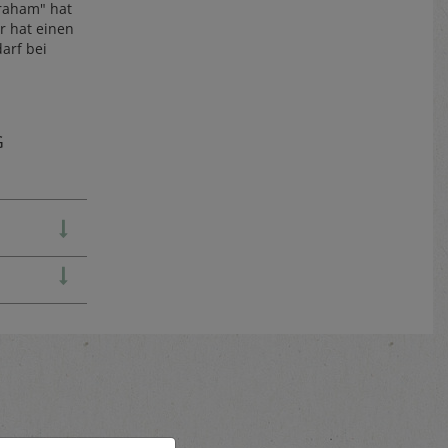
braham" hat
r hat einen
arf bei
G
e