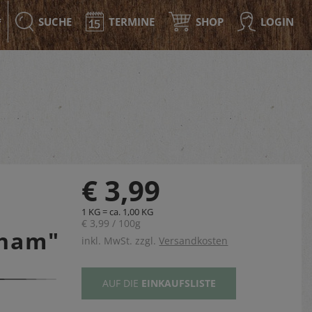
SUCHE
TERMINE
SHOP
LOGIN
F
€ 3,99
1 KG = ca. 1,00 KG
€ 3,99 / 100g
aham"
inkl. MwSt. zzgl.
Versandkosten
AUF DIE
EINKAUFSLISTE