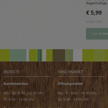
paß.
gesammelt in den
Regelmäßige
Wäldern des malerischen
beugt Geruch
Golija-Gebirges - perfekt
€ 5,89
€ 5,99
vor.
zum Verfeinern von z.B.
Saucen
€ 5,89 / STK
€ 5,99 / STK
AUFSLISTE
AUF DIE
EINKAUFSLISTE
AUF DIE
EIN
BIOKISTE
FRISCHMARKT
Kundenservice
Öffnungszeiten
Mo - Do: 8.00 - 16.00 Uhr
Mo - Fr: 8.00 - 18.00 Uhr
Fr: 8.00 - 15.00 Uhr
Sa: 8.00 - 14.00 Uhr