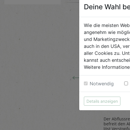
Deine Wahl be
Wie die meisten Web
angenehm wie möglic
und Marketingzwecken
auch in den USA, ver
aller Cookies zu. Unt
kannst auch entsche
Weitere Informatione
←
Notwendig
 Tiere
Steinpilze
Abflussr
getrocknet 20g
1L
Details anzeigen
Belt`s Bio
AlmaWin
Der Abflussre
ose
Herrlich würzig sind die
befreit den A
as Sparen
Steinpilze getrocknet,
löst Verstopf