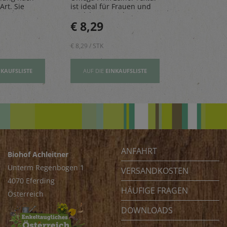
Art. Sie
ist ideal für Frauen und
natürlichen 
n, Risottos
Mädchen – reich an
perfekt für 
€ 8,29
€ 2,80
ichte ab.
Vitamin E und wertovllen
Tage.
Omega-3-Fettsäuren
€ 8,29 / STK
€ 2,80 / STK
NKAUFSLISTE
AUF DIE
EINKAUFSLISTE
AUF DIE
EI
ANFAHRT
Biohof Achleitner
Unterm Regenbogen 1
VERSANDKOSTEN
4070 Eferding
HÄUFIGE FRAGEN
Österreich
DOWNLOADS