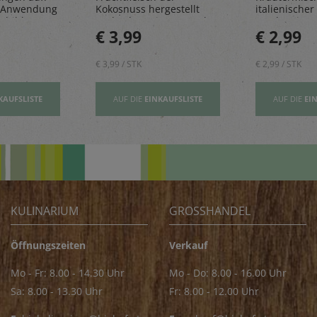
 Anwendung
Kokosnuss hergestellt
italienischer 
sbildung
und geben einen Hauch
rundet Pizze
€ 3,99
€ 2,99
Exotik in köstliche Kuchen
und Pastager
& Kekse
€ 3,99 / STK
€ 2,99 / STK
KAUFSLISTE
AUF DIE
EINKAUFSLISTE
AUF DIE
EI
KULINARIUM
GROSSHANDEL
Öffnungszeiten
Verkauf
Mo - Fr: 8.00 - 14.30 Uhr
Mo - Do: 8.00 - 16.00 Uhr
Sa: 8.00 - 13.30 Uhr
Fr: 8.00 - 12.00 Uhr