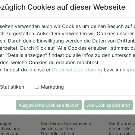
züglich Cookies auf dieser Webseite
für Jedermann
seiten verwenden auch wir Cookies um deinen Besuch auf 
h zu gestalten. Außerdem verwenden wir Cookies unserer 
. Durch deine Einwilligung werden die Daten von Drittanb
arbeitet. Durch Klick auf "Alle Cookies erlauben" stimmst
er "Details anzeigen" findest du alle Infos zu den untersch
iden, welche Cookies du erlauben möchtest.
n findest du in unserer
Datenschutzerklärung
bzw. im
Impr
Statistiken
Marketing
einiger
Kokosraspeln
Kräuter
250g
all'Itali
Ausgewählte Cookies erlauben
Alle Cookies ablehnen
Rapunzel Naturkost
Sonnentor
iniger
Den feinen Kokosraspeln
Die Kräuter al
bfluss und
werden aus dem
die perfekt
ungen auf.
Fruchtfleisch der
Kräutermisc