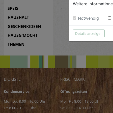
Weitere Informatione
SPEIS
HAUSHALT
Notwendig
GESCHENKIDEEN
Details anzeigen
HAUSG'MOCHT
THEMEN
BIOKISTE
FRISCHMARKT
Kundenservice
Öffnungszeiten
Mo - Do: 8.00 - 16.00 Uhr
Mo - Fr: 8.00 - 18.00 Uhr
Fr: 8.00 - 15.00 Uhr
Sa: 8.00 - 14.00 Uhr