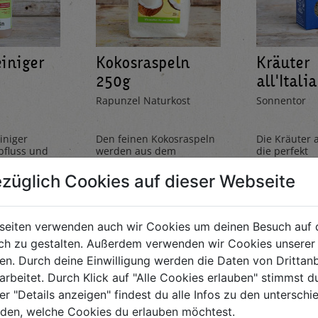
einiger
Kokosraspeln
Kräuter
250g
all'Itali
Rapunzel Naturkost
Sonnentor
iniger
Den feinen Kokosraspeln
Die Kräuter al
bfluss und
werden aus dem
die perfekt
ungen auf.
Fruchtfleisch der
Kräutermisc
 Anwendung
Kokosnuss hergestellt
italienischer 
züglich Cookies auf dieser Webseite
sbildung
und geben einen Hauch
rundet Pizze
€ 3,99
€ 2,99
Exotik in köstliche Kuchen
und Pastager
& Kekse
seiten verwenden auch wir Cookies um deinen Besuch auf 
€ 3,99 / STK
€ 2,99 / STK
h zu gestalten. Außerdem verwenden wir Cookies unserer 
. Durch deine Einwilligung werden die Daten von Drittanb
KAUFSLISTE
AUF DIE
EINKAUFSLISTE
AUF DIE
EI
arbeitet. Durch Klick auf "Alle Cookies erlauben" stimmst
er "Details anzeigen" findest du alle Infos zu den untersch
iden, welche Cookies du erlauben möchtest.