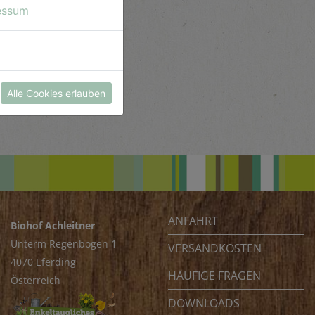
essum
Alle Cookies erlauben
ANFAHRT
Biohof Achleitner
Unterm Regenbogen 1
VERSANDKOSTEN
4070 Eferding
HÄUFIGE FRAGEN
Österreich
DOWNLOADS