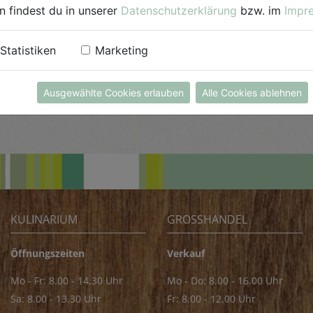
n findest du in unserer
Datenschutzerklärung
bzw. im
Impr
Statistiken
Marketing
Ausgewählte Cookies erlauben
Alle Cookies ablehnen
KULINARIUM
GROSSHANDEL
Öffnungszeiten
Verkauf
Mo - Fr: 8.00 - 14.30 Uhr
Mo - Do: 8.00 - 16.00 Uhr
Sa: 8.00 - 13.30 Uhr
Fr: 8.00 - 12.00 Uhr