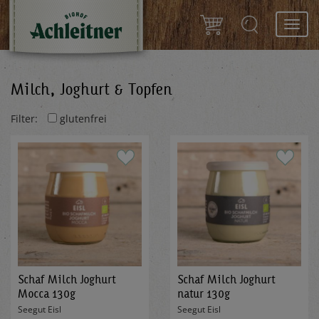
Toggl
navig
Milch, Joghurt & Topfen
Filter:
glutenfrei
Schaf Milch Joghurt
Schaf Milch Joghurt
Mocca 130g
natur 130g
Seegut Eisl
Seegut Eisl