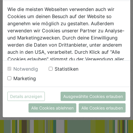
Wie die meisten Webseiten verwenden auch wir
Cookies um deinen Besuch auf der Website so
angenehm wie möglich zu gestalten. Außerdem
verwenden wir Cookies unserer Partner zu Analyse-
und Marketingzwecken. Durch deine Einwilligung
werden die Daten von Drittanbieter, unter anderem
auch in den USA, verarbeitet. Durch Klick auf "Alle
Ziegen Aufstrich Kernöl
Ziegenmilch 3,2%
Cookies erlauben" stimmst du der Verwendung aller
100g
500ml
Cookies zu. Unter "Details anzeigen" findest du alle
Notwendig
Statistiken
Biohof Ecker
Leeb Biomilch GmbH
Infos zu den unterschiedlichen Cookies, du kannst
Marketing
€ 3,90
€ 2,66
auch entscheiden, welche Cookies du erlauben
€ 3,90 / STK
€ 2,66 / STK
möchtest.
Weitere Informationen findest du in unserer
Details anzeigen
Ausgewählte Cookies erlauben
AUF DIE
EINKAUFSLISTE
VORBESTELLEN
Datenschutzerklärung
bzw. im
Impressum
Alle Cookies ablehnen
Alle Cookies erlauben