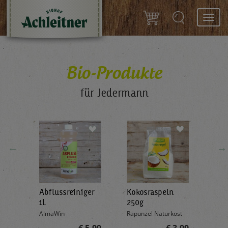
Toggl
navig
Bio-Produkte
für Jedermann
←
→
Abflussreiniger
Kokosraspeln
Krä
g
1L
250g
all'
AlmaWin
Rapunzel Naturkost
Sonn