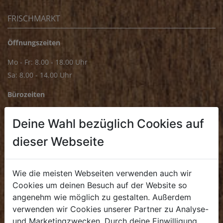
FRISCHMARKT
Öffnungszeiten
Mo - Fr: 8.00 - 18.00 Uhr
Sa: 8.00 - 14.00 Uhr
Bürozeiten
Mo - Fr: 8.00 - 16.00 Uhr
Deine Wahl bezüglich Cookies auf
E.
biofrischmarkt@biohof.at
dieser Webseite
T
.
+43 7272 4859 70
Wie die meisten Webseiten verwenden auch wir
Cookies um deinen Besuch auf der Website so
angenehm wie möglich zu gestalten. Außerdem
KULINARIUM
verwenden wir Cookies unserer Partner zu Analyse-
und Marketingzwecken. Durch deine Einwilligung