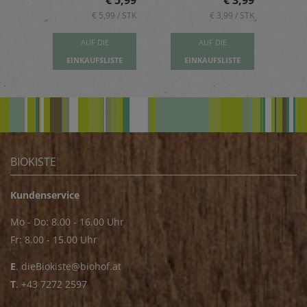
5,89
€ 5,99
€ 3,99
 / STK
€ 5,99 / STK
€ 3,99 / STK
AUF DIE
AUF DIE
TE
EINKAUFSLISTE
EINKAUFSLISTE
E
BIOKISTE
Kundenservice
Mo - Do: 8.00 - 16.00 Uhr
Fr: 8.00 - 15.00 Uhr
E
.
dieBiokiste@biohof.at
T
.
+43 7272 2597