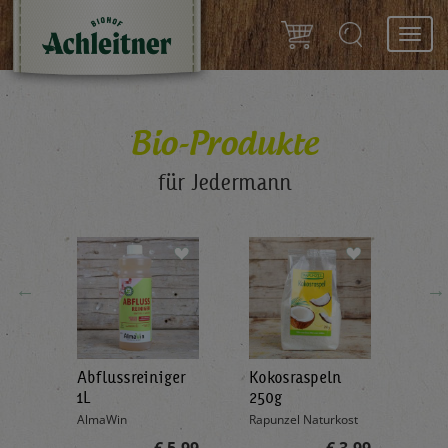
Toggl
navig
Bio-Produkte
für Jedermann
←
→
Abflussreiniger
Kokosraspeln
Krä
g
1L
250g
all'
AlmaWin
Rapunzel Naturkost
Sonn