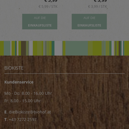
5,89
€ 5,99
€ 3,99
 / STK
€ 5,99 / STK
€ 3,99 / STK
AUF DIE
AUF DIE
TE
EINKAUFSLISTE
EINKAUFSLISTE
E
BIOKISTE
Kundenservice
Mo - Do: 8.00 - 16.00 Uhr
Fr: 8.00 - 15.00 Uhr
E
.
dieBiokiste@biohof.at
T
.
+43 7272 2597