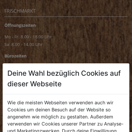
FRISCHMARKT
Öffnungszeiten
Mo - Fr: 8.00 - 18.00 Uhr
Sa: 8.00 - 14.00 Uhr
Bürozeiten
Mo - Fr: 8.00 - 16.00 Uhr
Deine Wahl bezüglich Cookies auf
E.
biofrischmarkt@biohof.at
dieser Webseite
T
.
+43 7272 4859 70
Wie die meisten Webseiten verwenden auch wir
Cookies um deinen Besuch auf der Website so
angenehm wie möglich zu gestalten. Außerdem
KULINARIUM
verwenden wir Cookies unserer Partner zu Analyse-
und Marketingzwecken. Durch deine Einwilligung