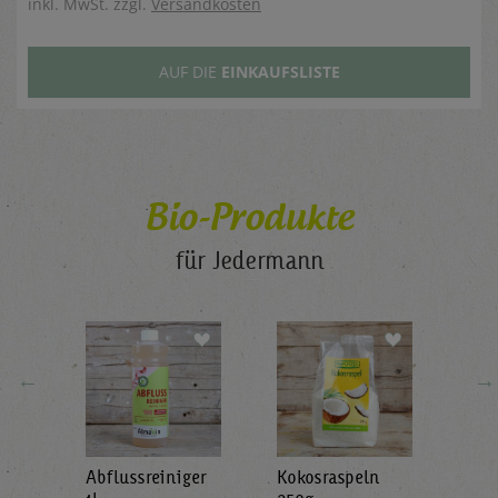
inkl. MwSt. zzgl.
Versandkosten
AUF DIE
EINKAUFSLISTE
Bio-Produkte
für Jedermann
←
→
Abflussreiniger
Kokosraspeln
Krä