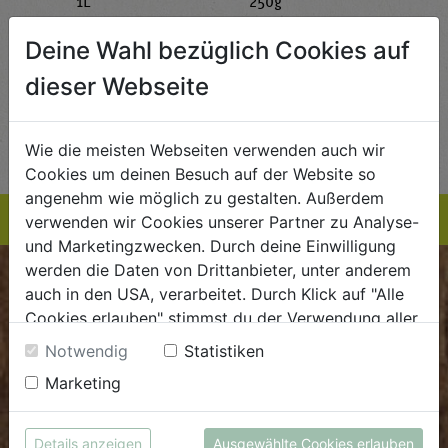
g
1L
250g
all'
AlmaWin
Rapunzel Naturkost
Sonn
Deine Wahl bezüglich Cookies auf
5,89
€ 5,99
€ 3,99
 / STK
€ 5,99 / STK
€ 3,99 / STK
dieser Webseite
AUF DIE
AUF DIE
TE
EINKAUFSLISTE
EINKAUFSLISTE
E
Wie die meisten Webseiten verwenden auch wir
Cookies um deinen Besuch auf der Website so
angenehm wie möglich zu gestalten. Außerdem
verwenden wir Cookies unserer Partner zu Analyse-
und Marketingzwecken. Durch deine Einwilligung
werden die Daten von Drittanbieter, unter anderem
BIOKISTE
auch in den USA, verarbeitet. Durch Klick auf "Alle
Cookies erlauben" stimmst du der Verwendung aller
Kundenservice
Cookies zu. Unter "Details anzeigen" findest du alle
Notwendig
Statistiken
Infos zu den unterschiedlichen Cookies, du kannst
Mo - Do: 8.00 - 16.00 Uhr
Marketing
auch entscheiden, welche Cookies du erlauben
Fr: 8.00 - 15.00 Uhr
möchtest.
Weitere Informationen findest du in unserer
E
.
dieBiokiste@biohof.at
Details anzeigen
Ausgewählte Cookies erlauben