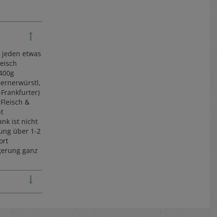
r jeden etwas
leisch
 400g
Bernerwürstl,
-Frankfurter)
Fleisch &
ht
nk ist nicht
ung über 1-2
ort
gerung ganz