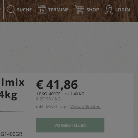
SUCHE
TERMINE
SHOP
LOGIN
F
llmix
€ 41,86
,4kg
1 PKG1400GR = ca. 1,40 KG
€ 29,90 / KG
inkl. MwSt. zzgl.
Versandkosten
VORBESTELLEN
KG1400GR