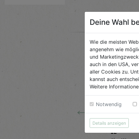
Deine Wahl be
Wie die meisten Web
angenehm wie möglic
und Marketingzwecken
auch in den USA, ver
aller Cookies zu. Unt
kannst auch entsche
Weitere Informatione
←
Notwendig
 Tiere
Steinpilze
Abflussr
Details anzeigen
getrocknet 20g
1L