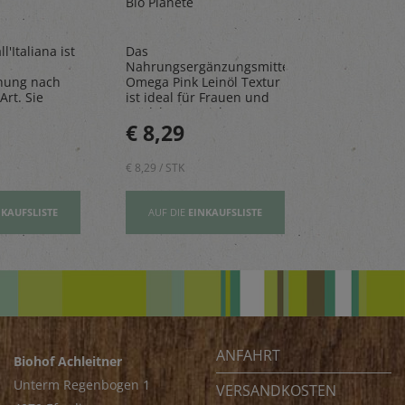
100ml
330ml
Bio Planete
Pedacola
l'Italiana ist
Das
Die Limona
Nahrungsergänzungsmittel
aus frische
hung nach
Omega Pink Leinöl Textur
Mandarinen
Art. Sie
ist ideal für Frauen und
natürlichen 
n, Risottos
Mädchen – reich an
perfekt für 
€ 8,29
€ 2,80
ichte ab.
Vitamin E und wertovllen
Tage.
Omega-3-Fettsäuren
€ 8,29 / STK
€ 2,80 / STK
NKAUFSLISTE
AUF DIE
EINKAUFSLISTE
AUF DIE
EI
ANFAHRT
Biohof Achleitner
Unterm Regenbogen 1
VERSANDKOSTEN