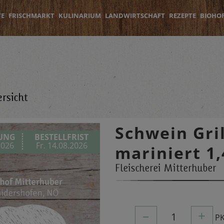
TE
FRISCHMARKT
KULINARIUM
LANDWIRTSCHAFT
REZEPTE
BIOHO
rsicht
Schwein Gri
RUNG
BESTELLFRIST
2026
Fr. 14.08.2026
mariniert 1
Fleischerei Mitterhuber
–
+
1
P