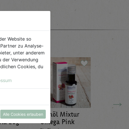
e
der Website so
Partner zu Analyse-
ieter, unter anderem
 du der Verwendung
iedlichen Cookies, du
essum
→
Leinöl Mixtur
Limona
Alle Cookies erlauben
ana 20g
Omega Pink
Mandar