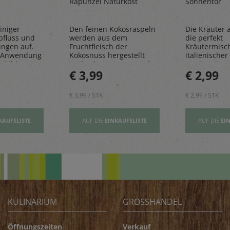
Rapunzel Naturkost
Sonnentor
iniger
Den feinen Kokosraspeln
Die Kräuter al
bfluss und
werden aus dem
die perfekt
ungen auf.
Fruchtfleisch der
Kräutermisc
 Anwendung
Kokosnuss hergestellt
italienischer 
sbildung
und geben einen Hauch
rundet Pizze
€ 3,99
€ 2,99
Exotik in köstliche Kuchen
und Pastager
& Kekse
€ 3,99 / STK
€ 2,99 / STK
KAUFSLISTE
AUF DIE
EINKAUFSLISTE
AUF DIE
EI
KULINARIUM
GROSSHANDEL
Öffnungszeiten
Verkauf