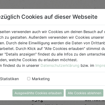
züglich Cookies auf dieser Webseite
Bio-Produkt
seiten verwenden auch wir Cookies um deinen Besuch auf 
für Jedermann
h zu gestalten. Außerdem verwenden wir Cookies unserer 
. Durch deine Einwilligung werden die Daten von Drittanb
arbeitet. Durch Klick auf "Alle Cookies erlauben" stimmst
er "Details anzeigen" findest du alle Infos zu den untersch
iden, welche Cookies du erlauben möchtest.
n findest du in unserer
Datenschutzerklärung
bzw. im
Impr
Statistiken
Marketing
einiger
Kokosraspeln
Kräuter
Ausgewählte Cookies erlauben
Alle Cookies ablehnen
250g
all'Itali