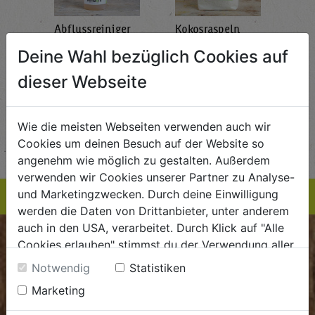
Abflussreiniger
Kokosraspeln
Krä
g
1L
250g
all'
Deine Wahl bezüglich Cookies auf
AlmaWin
Rapunzel Naturkost
Sonn
5,89
€ 5,99
€ 3,99
dieser Webseite
 / STK
€ 5,99 / STK
€ 3,99 / STK
AUF DIE
AUF DIE
Wie die meisten Webseiten verwenden auch wir
TE
EINKAUFSLISTE
EINKAUFSLISTE
E
Cookies um deinen Besuch auf der Website so
angenehm wie möglich zu gestalten. Außerdem
verwenden wir Cookies unserer Partner zu Analyse-
und Marketingzwecken. Durch deine Einwilligung
werden die Daten von Drittanbieter, unter anderem
auch in den USA, verarbeitet. Durch Klick auf "Alle
BIOKISTE
Cookies erlauben" stimmst du der Verwendung aller
Cookies zu. Unter "Details anzeigen" findest du alle
Notwendig
Statistiken
Infos zu den unterschiedlichen Cookies, du kannst
Kundenservice
Marketing
auch entscheiden, welche Cookies du erlauben
Mo - Do: 8.00 - 16.00 Uhr
möchtest.