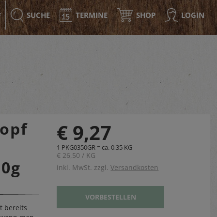
SUCHE
TERMINE
SHOP
LOGIN
F
opf
€ 9,27
1 PKG0350GR = ca. 0,35 KG
€ 26,50 / KG
50g
inkl. MwSt. zzgl.
Versandkosten
VORBESTELLEN
t bereits