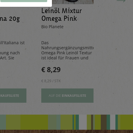
Leinöl Mixtur
Limona
ana 20g
Omega Pink
Mandar
100ml
330ml
Bio Planete
Pedacola
l'Italiana ist
Das
Die Limona
Nahrungsergänzungsmittel
aus frische
hung nach
Omega Pink Leinöl Textur
Mandarinen
Art. Sie
ist ideal für Frauen und
natürlichen 
n, Risottos
Mädchen – reich an
perfekt für 
€ 8,29
€ 2,80
ichte ab.
Vitamin E und wertovllen
Tage.
Omega-3-Fettsäuren
€ 8,29 / STK
€ 2,80 / STK
NKAUFSLISTE
AUF DIE
EINKAUFSLISTE
AUF DIE
EI