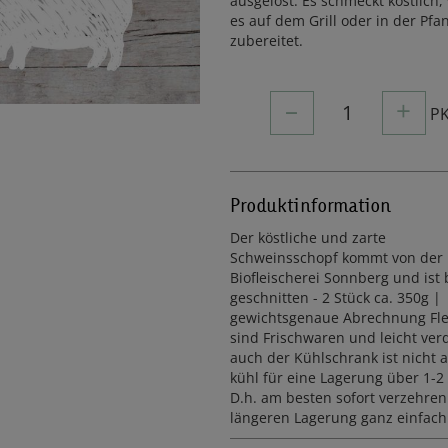
ausgelöst. Es schmeckt köstlich
es auf dem Grill oder in der Pfa
zubereitet.
–
+
1
P
Produktinformation
Der köstliche und zarte
Schweinsschopf kommt von der
Biofleischerei Sonnberg und ist 
geschnitten - 2 Stück ca. 350g |
gewichtsgenaue Abrechnung Flei
sind Frischwaren und leicht verd
auch der Kühlschrank ist nicht 
kühl für eine Lagerung über 1-2
D.h. am besten sofort verzehren
längeren Lagerung ganz einfach 