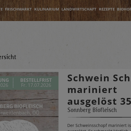
TE
FRISCHMARKT
KULINARIUM
LANDWIRTSCHAFT
REZEPTE
BIOHO
rsicht
Schwein Sch
RUNG
BESTELLFRIST
2026
Fr. 17.07.2026
mariniert
ausgelöst 3
Sonnberg Biofleisch
Der Schweinsschopf mariniert is