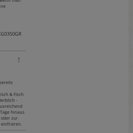
, wenn man
nne
KG0350GR
bereits
sch & Fisch
erblich -
ausreichend
 Tage hinaus.
 oder zur
einfrieren.