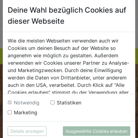
5,89
€ 5,99
€ 3,99
Deine Wahl bezüglich Cookies auf
 / STK
€ 5,99 / STK
€ 3,99 / STK
dieser Webseite
AUF DIE
AUF DIE
TE
EINKAUFSLISTE
EINKAUFSLISTE
E
Wie die meisten Webseiten verwenden auch wir
Cookies um deinen Besuch auf der Website so
angenehm wie möglich zu gestalten. Außerdem
verwenden wir Cookies unserer Partner zu Analyse-
und Marketingzwecken. Durch deine Einwilligung
BIOKISTE
werden die Daten von Drittanbieter, unter anderem
auch in den USA, verarbeitet. Durch Klick auf "Alle
Kundenservice
Cookies erlauben" stimmst du der Verwendung aller
Cookies zu. Unter "Details anzeigen" findest du alle
Notwendig
Statistiken
Mo - Do: 8.00 - 16.00 Uhr
Infos zu den unterschiedlichen Cookies, du kannst
Fr: 8.00 - 15.00 Uhr
Marketing
auch entscheiden, welche Cookies du erlauben
möchtest.
E
.
dieBiokiste@biohof.at
Weitere Informationen findest du in unserer
Details anzeigen
Ausgewählte Cookies erlauben
T
.
+43 7272 2597
Datenschutzerklärung
bzw. im
Impressum