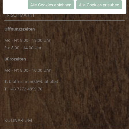
Alle Cookies ablehnen
Alle Cookies erlauben
FRISCHMARKT
Öffnungszeiten
Mo - Fr: 8.00 - 18.00 Uhr
Sa: 8.00 - 14.00 Uhr
Bürozeiten
Mo - Fr: 8.00 - 16.00 Uhr
E.
biofrischmarkt@biohof.at
T
.
+43 7272 4859 70
KULINARIUM