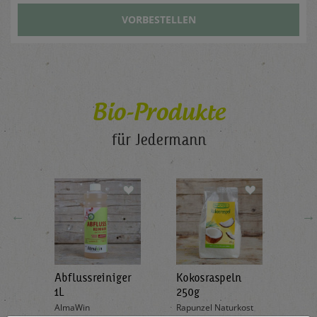
VORBESTELLEN
Bio-Produkte
für Jedermann
←
→
Abflussreiniger
Kokosraspeln
Krä
g
1L
250g
all'
AlmaWin
Rapunzel Naturkost
Sonn