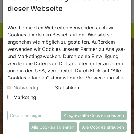
dieser Webseite
TE
EINKAUFSLISTE
EINKAUFSLISTE
E
Wie die meisten Webseiten verwenden auch wir
Cookies um deinen Besuch auf der Website so
angenehm wie möglich zu gestalten. Außerdem
verwenden wir Cookies unserer Partner zu Analyse-
BIOKISTE
und Marketingzwecken. Durch deine Einwilligung
werden die Daten von Drittanbieter, unter anderem
Kundenservice
auch in den USA, verarbeitet. Durch Klick auf "Alle
Mo - Do: 8.00 - 16.00 Uhr
Cookies erlauben" stimmst du der Verwendung aller
Cookies zu. Unter "Details anzeigen" findest du alle
Fr: 8.00 - 15.00 Uhr
Notwendig
Statistiken
Infos zu den unterschiedlichen Cookies, du kannst
E
.
dieBiokiste@biohof.at
Marketing
auch entscheiden, welche Cookies du erlauben
T
.
+43 7272 2597
möchtest.
Weitere Informationen findest du in unserer
Details anzeigen
Ausgewählte Cookies erlauben
Datenschutzerklärung
bzw. im
Impressum
FRISCHMARKT
Alle Cookies ablehnen
Alle Cookies erlauben