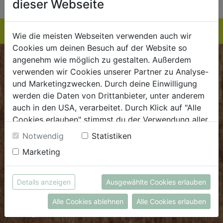
dieser Webseite
Wie die meisten Webseiten verwenden auch wir
Cookies um deinen Besuch auf der Website so
angenehm wie möglich zu gestalten. Außerdem
BIOKISTE
verwenden wir Cookies unserer Partner zu Analyse-
und Marketingzwecken. Durch deine Einwilligung
Kundenservice
werden die Daten von Drittanbieter, unter anderem
auch in den USA, verarbeitet. Durch Klick auf "Alle
Mo - Do: 8.00 - 16.00 Uhr
Cookies erlauben" stimmst du der Verwendung aller
Fr: 8.00 - 15.00 Uhr
Cookies zu. Unter "Details anzeigen" findest du alle
Notwendig
Statistiken
E
.
dieBiokiste@biohof.at
Infos zu den unterschiedlichen Cookies, du kannst
Marketing
T
.
+43 7272 2597
auch entscheiden, welche Cookies du erlauben
möchtest.
Weitere Informationen findest du in unserer
Details anzeigen
Ausgewählte Cookies erlauben
FRISCHMARKT
Datenschutzerklärung
bzw. im
Impressum
Alle Cookies ablehnen
Alle Cookies erlauben
Öffnungszeiten