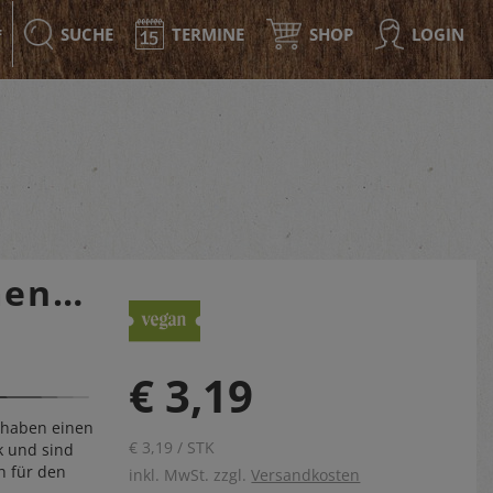
SUCHE
TERMINE
SHOP
LOGIN
F
enkerne
€ 3,19
 haben einen
€ 3,19 / STK
 und sind
h für den
inkl. MwSt. zzgl.
Versandkosten