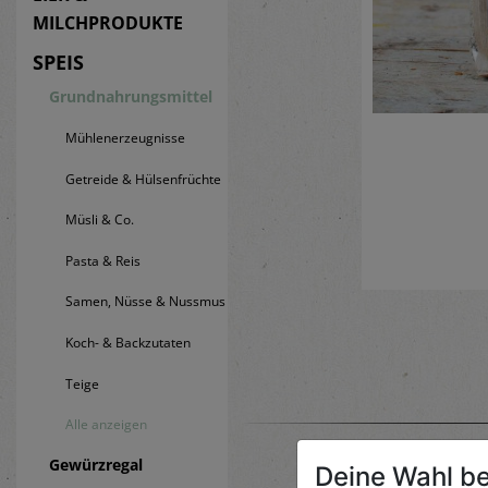
MILCHPRODUKTE
SPEIS
Grundnahrungsmittel
Mühlenerzeugnisse
Getreide & Hülsenfrüchte
Müsli & Co.
Pasta & Reis
Samen, Nüsse & Nussmus
Koch- & Backzutaten
Teige
Alle anzeigen
Gewürzregal
Deine Wahl be