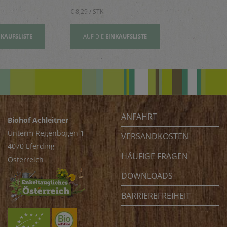
€ 8,29 / STK
€ 2,80 / STK
NKAUFSLISTE
AUF DIE
EINKAUFSLISTE
AUF DIE
EI
ANFAHRT
Biohof Achleitner
Unterm Regenbogen 1
VERSANDKOSTEN
4070 Eferding
HÄUFIGE FRAGEN
Österreich
DOWNLOADS
BARRIEREFREIHEIT