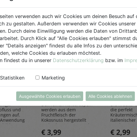
seiten verwenden auch wir Cookies um deinen Besuch auf 
h zu gestalten. Außerdem verwenden wir Cookies unserer 
. Durch deine Einwilligung werden die Daten von Drittanb
arbeitet. Durch Klick auf "Alle Cookies erlauben" stimmst
er "Details anzeigen" findest du alle Infos zu den untersch
iden, welche Cookies du erlauben möchtest.
n findest du in unserer
Datenschutzerklärung
bzw. im
Impr
einiger
Kokosraspeln
Kräuter
Statistiken
Marketing
250g
all'Itali
Rapunzel Naturkost
Sonnentor
Ausgewählte Cookies erlauben
Alle Cookies ablehnen
iniger
Den feinen Kokosraspeln
Die Kräuter al
bfluss und
werden aus dem
die perfekt
ungen auf.
Fruchtfleisch der
Kräutermisc
 Anwendung
Kokosnuss hergestellt
italienischer 
sbildung
und geben einen Hauch
rundet Pizze
€ 3,99
€ 2,99
Exotik in köstliche Kuchen
und Pastager
& Kekse