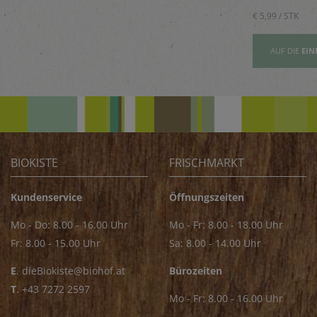
Saucen
€ 5,89 / STK
€ 5,99 / STK
AUFSLISTE
AUF DIE
EINKAUFSLISTE
AUF DIE
EIN
BIOKISTE
FRISCHMARKT
Kundenservice
Öffnungszeiten
Mo - Do: 8.00 - 16.00 Uhr
Mo - Fr: 8.00 - 18.00 Uhr
Fr: 8.00 - 15.00 Uhr
Sa: 8.00 - 14.00 Uhr
E
.
dieBiokiste@biohof.at
Bürozeiten
T
.
+43 7272 2597
Mo - Fr: 8.00 - 16.00 Uhr