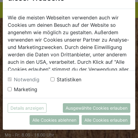
Wie die meisten Webseiten verwenden auch wir
Cookies um deinen Besuch auf der Website so
BIOKISTE
angenehm wie möglich zu gestalten. Außerdem
verwenden wir Cookies unserer Partner zu Analyse-
Kundenservice
und Marketingzwecken. Durch deine Einwilligung
werden die Daten von Drittanbieter, unter anderem
Mo - Do: 8.00 - 16.00 Uhr
auch in den USA, verarbeitet. Durch Klick auf "Alle
Fr: 8.00 - 15.00 Uhr
Cookies erlauben" stimmst du der Verwendung aller
Cookies zu. Unter "Details anzeigen" findest du alle
E
.
dieBiokiste@biohof.at
Notwendig
Statistiken
Infos zu den unterschiedlichen Cookies, du kannst
T
.
+43 7272 2597
Marketing
auch entscheiden, welche Cookies du erlauben
möchtest.
Weitere Informationen findest du in unserer
FRISCHMARKT
Details anzeigen
Ausgewählte Cookies erlauben
Datenschutzerklärung
bzw. im
Impressum
Alle Cookies ablehnen
Alle Cookies erlauben
Öffnungszeiten
Mo - Fr: 8.00 - 18.00 Uhr