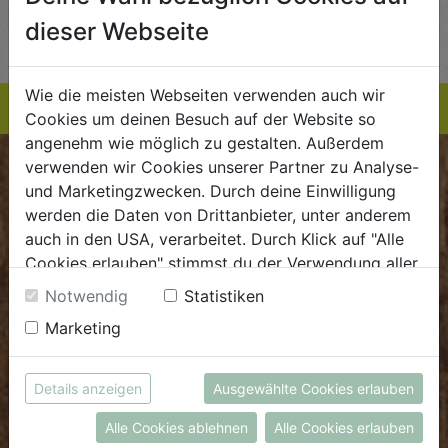
AUF DIE
AUF DIE
dieser Webseite
TE
EINKAUFSLISTE
EINKAUFSLISTE
E
Wie die meisten Webseiten verwenden auch wir
Cookies um deinen Besuch auf der Website so
angenehm wie möglich zu gestalten. Außerdem
verwenden wir Cookies unserer Partner zu Analyse-
BIOKISTE
und Marketingzwecken. Durch deine Einwilligung
werden die Daten von Drittanbieter, unter anderem
Kundenservice
auch in den USA, verarbeitet. Durch Klick auf "Alle
Cookies erlauben" stimmst du der Verwendung aller
Mo - Do: 8.00 - 16.00 Uhr
Cookies zu. Unter "Details anzeigen" findest du alle
Fr: 8.00 - 15.00 Uhr
Notwendig
Statistiken
Infos zu den unterschiedlichen Cookies, du kannst
Marketing
E
.
dieBiokiste@biohof.at
auch entscheiden, welche Cookies du erlauben
T
.
+43 7272 2597
möchtest.
Weitere Informationen findest du in unserer
Details anzeigen
Ausgewählte Cookies erlauben
Datenschutzerklärung
bzw. im
Impressum
FRISCHMARKT
Alle Cookies ablehnen
Alle Cookies erlauben