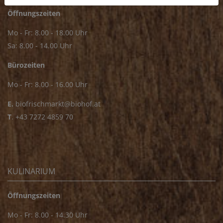
Öffnungszeiten
Mo - Fr: 8.00 - 18.00 Uhr
Sa: 8.00 - 14.00 Uhr
Bürozeiten
Mo - Fr: 8.00 - 16.00 Uhr
E.
biofrischmarkt@biohof.at
T
.
+43 7272 4859 70
KULINARIUM
Öffnungszeiten
Mo - Fr: 8.00 - 14.30 Uhr